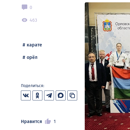
0
463
карате
орёл
Поделиться:
Нравится
1