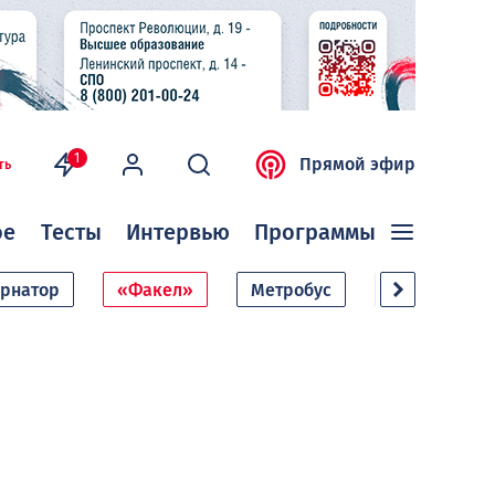
1
Прямой эфир
ть
ое
Тесты
Интервью
Программы
ернатор
«Факел»
Метробус
Дачный сезо