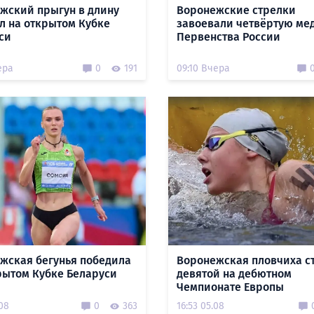
жский прыгун в длину
Воронежские стрелки
л на открытом Кубке
завоевали четвёртую ме
си
Первенства России
ера
0
191
09:10 Вчера
жская бегунья победила
Воронежская пловчиха с
рытом Кубке Беларуси
девятой на дебютном
Чемпионате Европы
.08
0
363
16:53 05.08