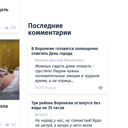
даль
Последние
0
259
комментарии
В Воронеже готовятся полноценно
отметить День города
Шошкин Дмитрий Михайлович
Можешь сидеть дома плакать -
грустить! Людям нужны
положительные эмоции в трудное
время, а не отрица...
16:59 Вчера
Три района Воронежа останутся без
тала
воды на 35 часов
Депутат
Ну народ у нас, ну говнистый! Куда
0
167
не целуй, а везде у него жопа