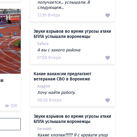
получается... услышали. В
следующем...
12:36 Вчера
Звуки взрывов во время угрозы атаки
БПЛА услышали воронежцы
Safura
А вы с какого района
01:58 Вчера
Какие вакансии предлагают
ветеранам СВО в Воронеже
ли
Андрей
Хочу найти работу.
00:28 Вчера
0
328
Звуки взрывов во время угрозы атаки
БПЛА услышали воронежцы
Евгений
Какие хлопки????? Я с кровати упор