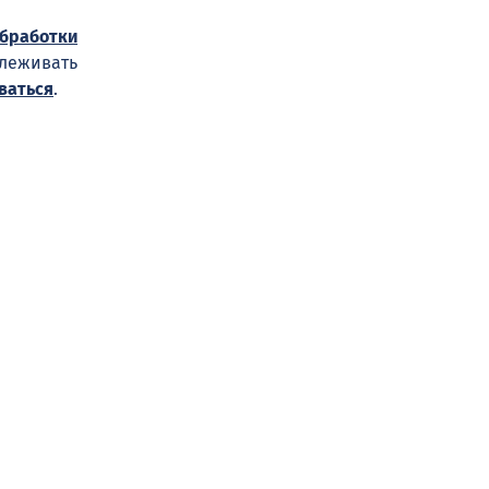
обработки
слеживать
ваться
.