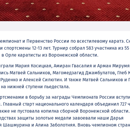
Чемпионат и Первенство России по всестилевому каратэ. С
спортсмены 12-13 лет. Турнир собрал 583 участника из 55
 в Орле каратисты из Воронежской области.
грали Мария Косицкая, Амиран Гвасалия и Арман Мирумян
лись Матвей Сальников, Магомедзагид Джамбулатов, Глеб 
Руденко и Алексей Силютин. И также Матвей Сальников и 
на нижней ступени пьедестала.
ртсменами в борьбу за награды Чемпионата России вступ
. Главный старт национального календаря объединил 727 
также не пустовала копилка сборной Воронежской области.
редствах защиты золотые медали завоевали наши Дарья
 Шашмурина и Алина Заболотняя. Вновь чемпионом стран