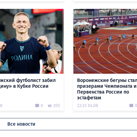
жский футболист забил
Воронежские бегуны ста
дину» в Кубке России
призерами Чемпионата и
Первенства России по
эстафетам
08
0
205
22:33 04.08
Все новости