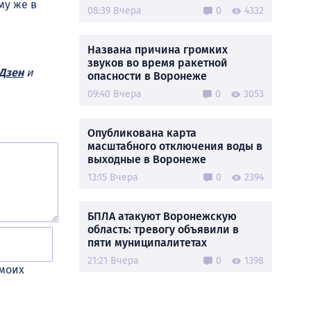
му же в
08:39 Вчера
0
4332
Названа причина громких
звуков во время ракетной
Дзен
и
опасности в Воронеже
09:40 Вчера
0
3053
Опубликована карта
масштабного отключения воды в
выходные в Воронеже
13:15 Вчера
0
2394
БПЛА атакуют Воронежскую
область: тревогу объявили в
пяти муниципалитетах
21:21 Вчера
0
1398
 моих