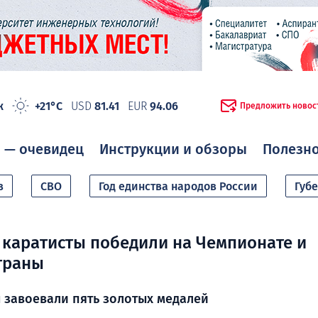
ж
+21°C
USD
81.41
EUR
94.06
Предложить новос
 — очевидец
Инструкции и обзоры
Полезн
в
СВО
Год единства народов России
Губ
каратисты победили на Чемпионате и
траны
 завоевали пять золотых медалей