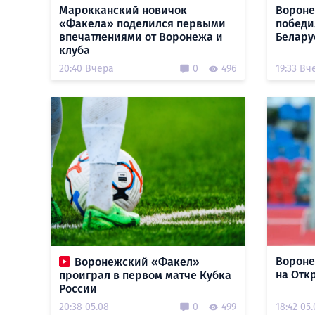
Марокканский новичок
Вороне
«Факела» поделился первыми
победи
впечатлениями от Воронежа и
Белару
клуба
20:40 Вчера
0
496
19:33 Вч
Вороне
Воронежский «Факел»
на Отк
проиграл в первом матче Кубка
России
20:38 05.08
0
499
18:42 05