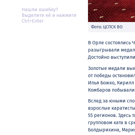
Нашли ошибку?
Выделите её и нажмите
Ctrl+Enter
Фото: ЦСПСК ВО
В Орле состоялись 
разыгрывали медали 
Достойно выступили
Золотые медали выи
от победы останови
Илья Божко, Кирилл 
Комбаров побывали 
Вслед за юными спо
взрослые каратисты
55 регионов. Здесь 
групповом ката в с
Болдырихина, Мария