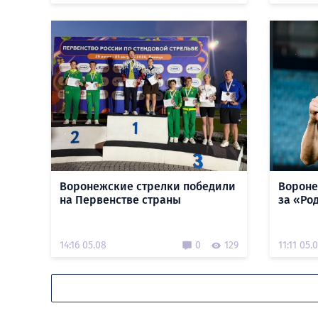
Воронежские стрелки победили
Вороне
на Первенстве страны
за «Ро
14:16 05.08
0
129
11:11 05.