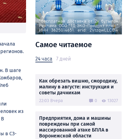
Самое читаемое
начала
 регионов.
24 часа
7 дней
. В шаге
Комбаров,
Как обрезать вишню, смородину,
Глеб
малину в августе: инструкция и
советы дачникам
22:03 Вчера
0
13027
или
человек из
Предприятия, дома и машины
 В
повреждены при самой
массированной атаке БПЛА в
ы в СЗ-
Воронежской области