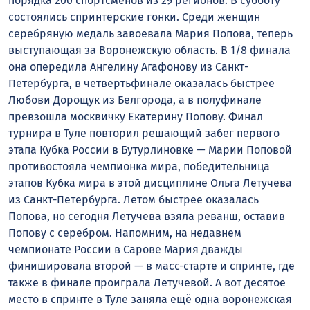
порядка 200 спортсменов из 29 регионов. В субботу
состоялись спринтерские гонки. Среди женщин
серебряную медаль завоевала Мария Попова, теперь
выступающая за Воронежскую область. В 1/8 финала
она опередила Ангелину Агафонову из Санкт-
Петербурга, в четвертьфинале оказалась быстрее
Любови Дорощук из Белгорода, а в полуфинале
превзошла москвичку Екатерину Попову. Финал
турнира в Туле повторил решающий забег первого
этапа Кубка России в Бутурлиновке — Марии Поповой
противостояла чемпионка мира, победительница
этапов Кубка мира в этой дисциплине Ольга Летучева
из Санкт-Петербурга. Летом быстрее оказалась
Попова, но сегодня Летучева взяла реванш, оставив
Попову с серебром. Напомним, на недавнем
чемпионате России в Сарове Мария дважды
финишировала второй — в масс-старте и спринте, где
также в финале проиграла Летучевой. А вот десятое
место в спринте в Туле заняла ещё одна воронежская