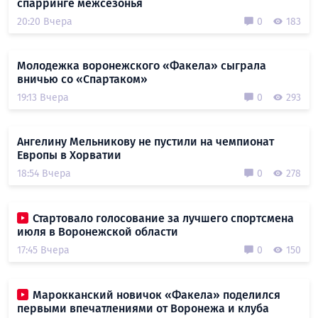
спарринге межсезонья
20:20 Вчера
0
183
Молодежка воронежского «Факела» сыграла
вничью со «Спартаком»
19:13 Вчера
0
293
Ангелину Мельникову не пустили на чемпионат
Европы в Хорватии
18:54 Вчера
0
278
Стартовало голосование за лучшего спортсмена
июля в Воронежской области
17:45 Вчера
0
150
Марокканский новичок «Факела» поделился
первыми впечатлениями от Воронежа и клуба