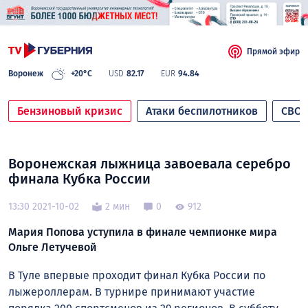
Прямой эфир
Воронеж
+20°C
USD
82.17
EUR
94.84
Бензиновый кризис
Атаки беспилотников
СВО
Воронежская лыжница завоевала серебро
финала Кубка России
13:30 2021-10-02
2 мин
0
912
Мария Попова уступила в финале чемпионке мира
Ольге Летучевой
В Туле впервые проходит финал Кубка России по
лыжероллерам. В турнире принимают участие