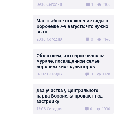
09:16 Сегодня
1
1166
Масштабное отключение воды в
Воронеже 7-9 августа: что нужно
знать
20:10 Сегодня
0
1146
Объясняем, что нарисовано на
мурале, посвящённом семье
воронежских скульпторов
07:02 Сегодня
0
1128
Два участка у Центрального
парка Воронежа продают под
застройку
13:06 Сегодня
0
1090