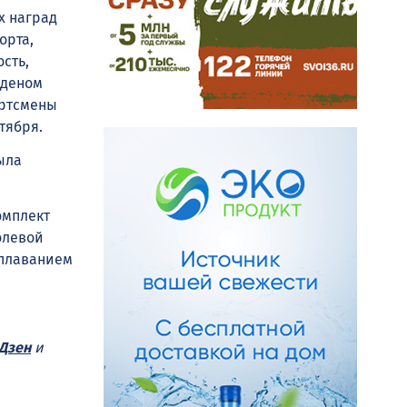
х наград
орта,
сть,
рденом
ортсмены
тября.
ыла
омплект
олевой
 плаванием
Дзен
и