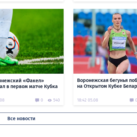
Воронежская бегунья по
онежский «Факел»
на Открытом Кубке Бела
ал в первом матче Кубка
.08
0
540
18:42 05.08
Все новости