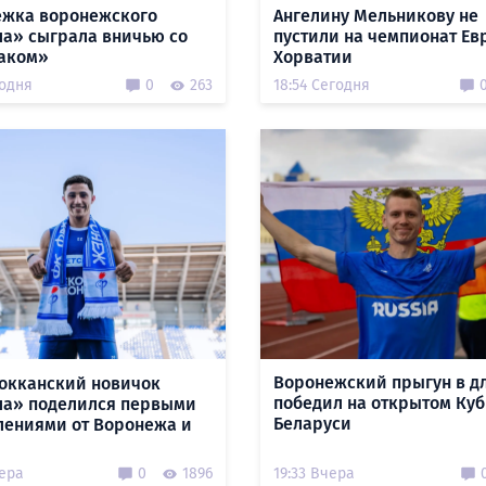
жка воронежского
Ангелину Мельникову не
а» сыграла вничью со
пустили на чемпионат Ев
аком»
Хорватии
годня
0
263
18:54 Сегодня
Воронежский прыгун в д
окканский новичок
победил на открытом Куб
а» поделился первыми
Беларуси
лениями от Воронежа и
чера
0
1896
19:33 Вчера