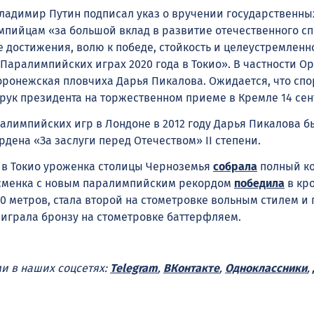
ладимир Путин подписал указ о вручении государственны
пийцам «за большой вклад в развитие отечественного сп
 достижения, волю к победе, стойкость и целеустремленно
 Паралимпийских играх 2020 года в Токио». В частности О
ронежская пловчиха Дарья Пикалова. Ожидается, что сп
 рук президента на торжественном приеме в Кремле 14 сен
ралимпийских игр в Лондоне в 2012 году Дарья Пикалова б
дена «За заслуги перед Отечеством» II степени.
 в Токио уроженка столицы Черноземья
собрала
полный к
тсменка с новым паралимпийским рекордом
победила
в кр
00 метров, стала второй на стометровке вольным стилем и
ыиграла бронзу на стометровке баттерфляем.
ми в наших соцсетях:
Telegram
,
ВКонтакте
,
Одноклассники
,