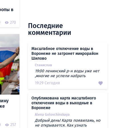
ропы в
0
270
Последние
комментарии
Масштабное отключение воды в
Воронеже не затронет микрорайон
Шилово
Станислав
19:00 ленинский р-н воды уже нет
,многие не успели набрать
19:29 Сегодня
Опубликована карта масштабного
лину
отключения воды в выходные в
ке
Воронеже
Alena Golovchinskaya
Добрый день! Карта появиламь, но
0
257
не открывается. Как узнать