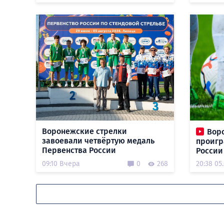
Воронежские стрелки
Вор
завоевали четвёртую медаль
проигр
Первенства России
России
09:10 Вчера
0
268
20:38 05