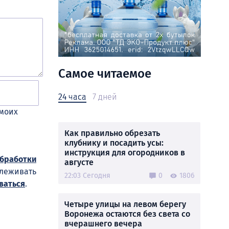
Самое читаемое
24 часа
7 дней
 моих
Как правильно обрезать
клубнику и посадить усы:
инструкция для огородников в
обработки
августе
слеживать
22:03 Сегодня
0
1806
ваться
.
Четыре улицы на левом берегу
Воронежа остаются без света со
вчерашнего вечера