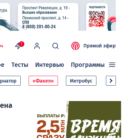
1
Прямой эфир
ть
ое
Тесты
Интервью
Программы
ернатор
«Факел»
Метробус
Дачный сезо
оена