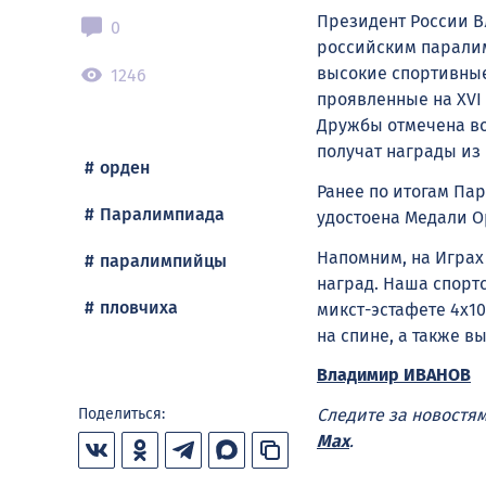
Президент России В
0
российским паралим
высокие спортивные
1246
проявленные на XVI
Дружбы отмечена во
получат награды из
орден
Ранее по итогам Па
Паралимпиада
удостоена Медали Ор
Напомним, на Играх
паралимпийцы
наград. Наша спор
пловчиха
микст-эстафете 4х1
на спине, а также в
Владимир ИВАНОВ
Поделиться:
Следите за новостя
Max
.