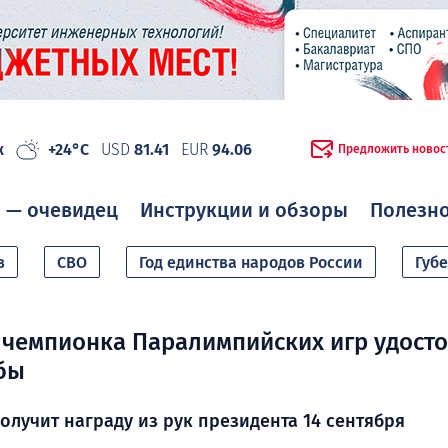
ж
+24°C
USD
81.41
EUR
94.06
Предложить новос
 — очевидец
Инструкции и обзоры
Полезн
в
СВО
Год единства народов России
Губ
чемпионка Паралимпийских игр удост
бы
олучит награду из рук президента 14 сентября