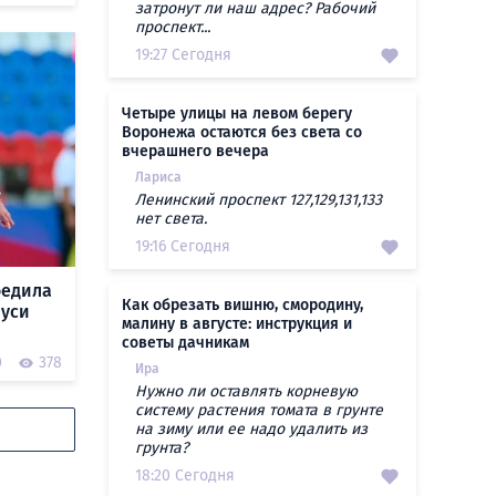
затронут ли наш адрес? Рабочий
проспект...
19:27 Сегодня
Четыре улицы на левом берегу
Воронежа остаются без света со
вчерашнего вечера
Лариса
Ленинский проспект 127,129,131,133
нет света.
19:16 Сегодня
бедила
Как обрезать вишню, смородину,
руси
малину в августе: инструкция и
советы дачникам
0
378
Ира
Нужно ли оставлять корневую
систему растения томата в грунте
на зиму или ее надо удалить из
грунта?
18:20 Сегодня