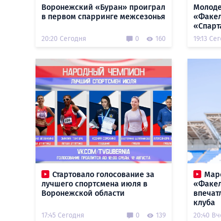
Воронежский «Буран» проиграл
Молоде
в первом спарринге межсезонья
«Факел
«Спарт
20:20 Сегодня
0
160
19:13 Се
Стартовало голосование за
Мар
лучшего спортсмена июля в
«Факел
Воронежской области
впечат
клуба
17:45 Сегодня
0
139
20:40 В