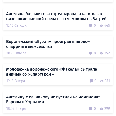
Ангелина Мельникова отреагировала на отказ в
визе, помешавший поехать на чемпионат в Загреб
12:16 Сегодня
0
446
Воронежский «Буран» проиграл в первом
спарринге межсезонья
20:20 Вчера
0
252
Молодежка воронежского «Факела» сыграла
вничью со «Спартаком»
19:13 Вчера
0
371
Ангелину Мельникову не пустили на чемпионат
Европы в Хорватии
18:54 Вчера
0
299