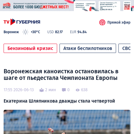
Прямой эфир
Воронеж
+30°C
USD
82.17
EUR
94.84
Бензиновый кризис
Атаки беспилотников
СВО
Воронежская каноистка остановилась в
шаге от пьедестала Чемпионата Европы
17:55 2026-06-13
2 мин
0
638
Екатерина Шляпникова дважды стала четвертой