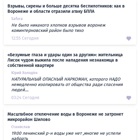
Взрывы, сирены и больше десятка беспилотников: как в
Воронеже и области отразили атаку БПЛА
Safura
Не было никакого хлопков взрывов воронеж
коминтерновский район было тихо
12:55 Сегодня
«Безумные глаза и удары один за другим»: жительница
Лисок чудом выжила после нападения незнакомца в
собственной квартире
Юрий Холодён
НАТУРАЛЬНЫЙ ОПАСНЫЙ НАРКОМАН, которого НАДО
немедленно изолировать от общества ради спасения
людей....
03:24 Сегодня
Масштабное отключение воды в Воронеже не затронет
микрорайон Шилово
Станислав
19:00 ленинский р-н воды уже нет ,многие не успели
набрать