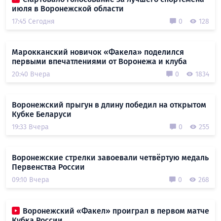
июля в Воронежской области
17:45 Сегодня
0
128
Марокканский новичок «Факела» поделился
первыми впечатлениями от Воронежа и клуба
20:40 Вчера
0
1834
Воронежский прыгун в длину победил на открытом
Кубке Беларуси
19:33 Вчера
0
255
Воронежские стрелки завоевали четвёртую медаль
Первенства России
09:10 Вчера
0
268
Воронежский «Факел» проиграл в первом матче
Кубка России