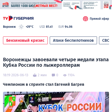
Прямой эфир
Воронеж
+29°C
USD
81.41
EUR
94.06
Бензиновый кризис
Атаки беспилотников
СВО
Воронежцы завоевали четыре медали этапа
Кубка России по лыжероллерам
18:19 2026-06-13
2 мин
0
1104
Чемпионом в спринте стал Евгений Багрев