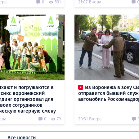
чера
0
591
21:07 Вчера
ыхают и погружаются в
Из Воронежа в зону С
сию: воронежский
отправится бывший слу
лдинг организовал для
автомобиль Роскомнадзо
своих сотрудников
ческую лагерную смену
ера
0
79
20:31 Вчера
Все новости