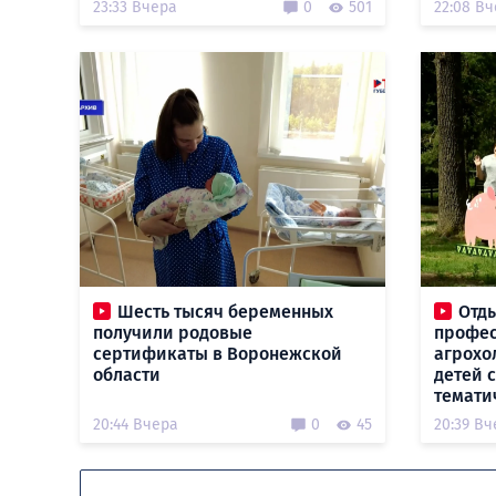
23:33 Вчера
0
501
22:08 В
Шесть тысяч беременных
Отд
получили родовые
профес
сертификаты в Воронежской
агрохо
области
детей 
темати
20:44 Вчера
0
45
20:39 Вч