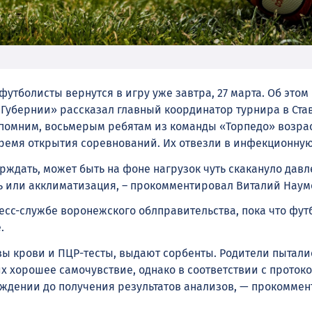
тболисты вернутся в игру уже завтра, 27 марта. Об этом
 Губернии» рассказал главный координатор турнира в Ста
помним, восьмерым ребятам из команды «Торпедо» возраст
 время открытия соревнований. Их отвезли в инфекционную
ерждать, может быть на фоне нагрузок чуть скакануло давл
ь или акклиматизация, – прокомментировал Виталий Наум
ресс-службе воронежского облправительства, пока что фу
.
зы крови и ПЦР-тесты, выдают сорбенты. Родители пытали
их хорошее самочувствие, однако в соответствии с проток
еждении до получения результатов анализов, — прокомме