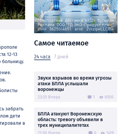
Самое читаемое
врополе
а 12-13
24 часа
7 дней
 больницу.
ение.
Звуки взрывов во время угрозы
ов.
атаки БПЛА услышали
воронежцы
тболисты
23:35 Вчера
1
6500
сь забрать
БПЛА атакуют Воронежскую
олом дети
область: тревогу объявили в
нтировали в
трех муниципалитетах
21:30 Вчера
0
1419