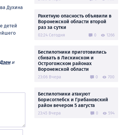
ва Духина
Ракетную опасность объявили в
Воронежской области второй
е детей
раз за сутки
нейшего
02:24 Сегодня
0
1266
Беспилотники приготовились
сбивать в Лискинском и
Дзен
и
Острогожском районах
Воронежской области
23:06 Вчера
0
700
Беспилотники атакуют
Борисоглебск и Грибановский
район вечером 5 августа
23:45 Вчера
0
594