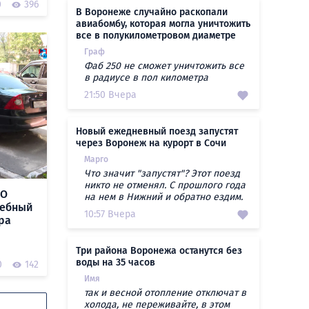
0
396
В Воронеже случайно раскопали
авиабомбу, которая могла уничтожить
все в полукилометровом диаметре
Граф
Фаб 250 не сможет уничтожить все
в радиусе в пол километра
21:50 Вчера
Новый ежедневный поезд запустят
через Воронеж на курорт в Сочи
Марго
Что значит "запустят"? Этот поезд
никто не отменял. С прошлого года
ВО
на нем в Нижний и обратно ездим.
жебный
10:57 Вчера
ра
Три района Воронежа останутся без
воды на 35 часов
0
142
Имя
так и весной отопление отключат в
холода, не переживайте, в этом