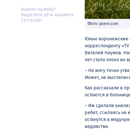
Нашли ошибку?
Выделите её и нажмите
Ctrl+Enter
Фото: pxere.com
Юные воронежские фу
корреспонденту «TV
Виталий Наумов. На
лет стало плохо во
– Не могу точно утв
Может, не выспалис
Как рассказали в п
остаются в больнице
– Им сделали анали
ребят, ссылаясь на 
останутся в медучр
ведомстве.