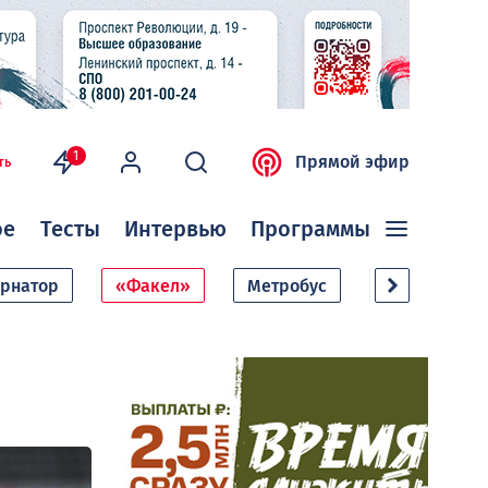
1
Прямой эфир
ть
ое
Тесты
Интервью
Программы
ернатор
«Факел»
Метробус
Дачный сезо