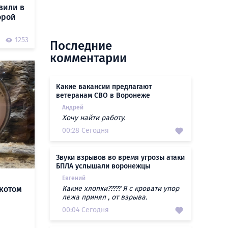
вили в
орой
1253
Последние
комментарии
Какие вакансии предлагают
ветеранам СВО в Воронеже
Андрей
Хочу найти работу.
00:28 Сегодня
Звуки взрывов во время угрозы атаки
БПЛА услышали воронежцы
Евгений
котом
Какие хлопки????? Я с кровати упор
лежа принял , от взрыва.
00:04 Сегодня