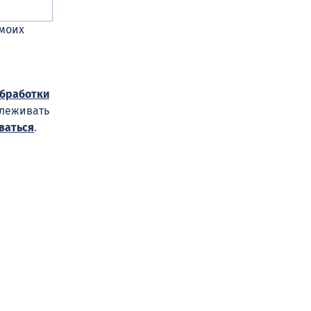
 моих
обработки
слеживать
ваться
.