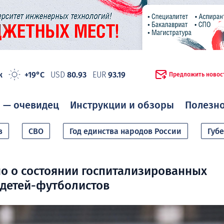
ж
+19°C
USD
80.93
EUR
93.19
Предложить новос
 — очевидец
Инструкции и обзоры
Полезн
в
СВО
Год единства народов России
Губ
но о состоянии госпитализированных
детей-футболистов