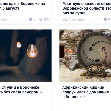
з погоды в Воронеже на
Ракетную опасность объя
, 6 августа
Воронежской области вт
раз за сутки
годня
0
136
02:24 Сегодня
0
 24 улиц в Воронеже
Африканский хищник
ь без света вечером 5
подружился с домашним 
в Воронеже