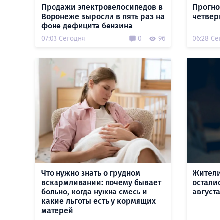
Продажи электровелосипедов в
Прогно
Воронеже выросли в пять раз на
четверг
фоне дефицита бензина
07:03 Сегодня
0
96
06:28 Се
Что нужно знать о грудном
Жители
вскармливании: почему бывает
осталис
больно, когда нужна смесь и
августа
какие льготы есть у кормящих
матерей