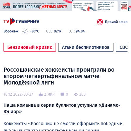
Прямой эфир
Воронеж
+30°C
USD
82.17
EUR
94.84
Бензиновый кризис
Атаки беспилотников
СВО
Россошанские хоккеисты проиграли во
втором четвертьфинальном матче
Молодёжной лиги
18:12 2022-03-27
2 мин
0
283
Наша команда в серии буллитов уступила «Динамо-
Юниор»
Хоккеисты «Россоши» не смогли оформить победный
дубль на старте четвертьфинальной серии