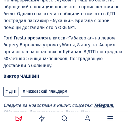
обращений в полицию после этого происшествия не
было. Однако спасатели сообщили о том, что в ДТП
пострадал пассажир «буханки». Бригада скорой
помощи доставили его в ОКБ №1.
Ford Fiesta
врезался
в киоск «Табакерка» на левом
берегу Воронежа утром субботы, 8 августа. Авария
произошла на остановке «Шубина». В ДТП пострадала
50-летняя женщина-пешеход. Пострадавшую
доставили в больницу.
Виктор ЧАШКИН
ДТП
чижовский плацдарм
Следите за новостями в наших соцсетях:
Telegram
,
ВКонтакте
,
Одноклассники
,
Дзен
и
Max
.
Нравится