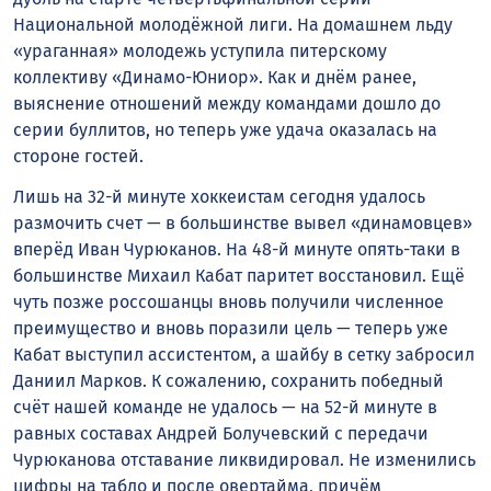
Национальной молодёжной лиги. На домашнем льду
«ураганная» молодежь уступила питерскому
коллективу «Динамо-Юниор». Как и днём ранее,
выяснение отношений между командами дошло до
серии буллитов, но теперь уже удача оказалась на
стороне гостей.
Лишь на 32-й минуте хоккеистам сегодня удалось
размочить счет — в большинстве вывел «динамовцев»
вперёд Иван Чурюканов. На 48-й минуте опять-таки в
большинстве Михаил Кабат паритет восстановил. Ещё
чуть позже россошанцы вновь получили численное
преимущество и вновь поразили цель — теперь уже
Кабат выступил ассистентом, а шайбу в сетку забросил
Даниил Марков. К сожалению, сохранить победный
счёт нашей команде не удалось — на 52-й минуте в
равных составах Андрей Болучевский с передачи
Чурюканова отставание ликвидировал. Не изменились
цифры на табло и после овертайма, причём