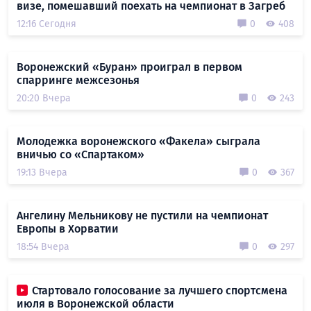
визе, помешавший поехать на чемпионат в Загреб
12:16 Сегодня
0
408
Воронежский «Буран» проиграл в первом
спарринге межсезонья
20:20 Вчера
0
243
Молодежка воронежского «Факела» сыграла
вничью со «Спартаком»
19:13 Вчера
0
367
Ангелину Мельникову не пустили на чемпионат
Европы в Хорватии
18:54 Вчера
0
297
Стартовало голосование за лучшего спортсмена
июля в Воронежской области