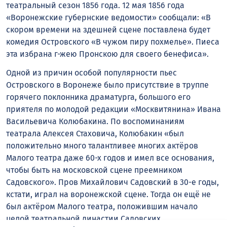
театральный сезон 1856 года. 12 мая 1856 года
«Воронежские губернские ведомости» сообщали: «В
скором времени на здешней сцене поставлена будет
комедия Островского «В чужом пиру похмелье». Пиеса
эта избрана г-жею Пронскою для своего бенефиса».
Одной из причин особой популярности пьес
Островского в Воронеже было присутствие в труппе
горячего поклонника драматурга, большого его
приятеля по молодой редакции «Москвитянина» Ивана
Васильевича Колюбакина. По воспоминаниям
театрала Алексея Стаховича, Колюбакин «был
положительно много талантливее многих актёров
Малого театра даже 60-х годов и имел все основания,
чтобы быть на московской сцене преемником
Садовского». Пров Михайлович Садовский в 30-е годы,
кстати, играл на воронежской сцене. Тогда он ещё не
был актёром Малого театра, положившим начало
целой театральной династии Садовских,