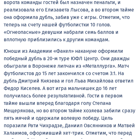
ворота команды гостей был назначен пенальти, и
реализовала его Елизавета Лысова, а во втором тайме
она оформила дубль, забив уже с игры. Отметим, что
теперь на счету нашей футболистки 10 голов.
«Огнеопасные» девушки набрали семь баллов и
вплотную приблизились к другим командам.
Юноши из Академии «Факел» накануне оформили
победный дубль в 20-м туре ЮФЛ Центр. Они дважды
обыграли в Воронеже липчан из «Металлурга». Матч
футболистов до 15 лет закончился со счетом 3:1. На
дубль Дмитрий Князева и гол Льва Михайлова ответил
Федор Киселев. А вот игра мальчишек до 16 лет
получилась более результативной. Гости в первом
тайме вышли вперед благодаря голу Степана
Мещерякова, но во втором тайме хозяева забили сразу
пять мячей и одержали волевую победу. Цель
поразили Рати Чихрадзе, Даниил Овсянников и Матвей
Халаимов, оформивший хет-трик. Отметим, что перед