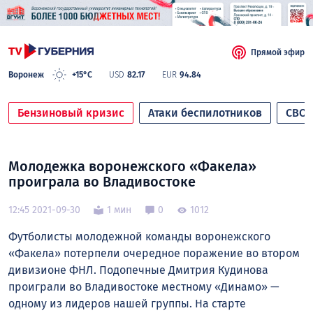
Прямой эфир
Воронеж
+15°C
USD
82.17
EUR
94.84
Бензиновый кризис
Атаки беспилотников
СВО
Молодежка воронежского «Факела»
проиграла во Владивостоке
12:45 2021-09-30
1 мин
0
1012
Футболисты молодежной команды воронежского
«Факела» потерпели очередное поражение во втором
дивизионе ФНЛ. Подопечные Дмитрия Кудинова
проиграли во Владивостоке местному «Динамо» —
одному из лидеров нашей группы. На старте