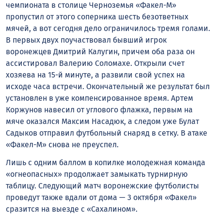
чемпионата в столице Черноземья «Факел-М»
пропустил от этого соперника шесть безответных
мячей, а вот сегодня дело ограничилось тремя голами.
В первых двух поучаствовал бывший игрок
воронежцев Дмитрий Калугин, причем оба раза он
ассистировал Валерию Соломахе. Открыли счет
хозяева на 15-й минуте, а развили свой успех на
исходе часа встречи. Окончательный же результат был
установлен в уже компенсированное время. Артем
Коржунов навесил от углового флажка, первым на
мяче оказался Максим Насадюк, а следом уже Булат
Садыков отправил футбольный снаряд в сетку. В атаке
«Факел-М» снова не преуспел.
Лишь с одним баллом в копилке молодежная команда
«огнеопасных» продолжает замыкать турнирную
таблицу. Следующий матч воронежские футболисты
проведут также вдали от дома — 3 октября «Факел»
сразится на выезде с «Сахалином».