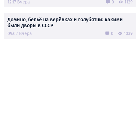
12:17 Вчера
0
1129
Домино, бельё на верёвках и голубятни: какими
были дворы в СССР
09:02 Вчера
0
1039