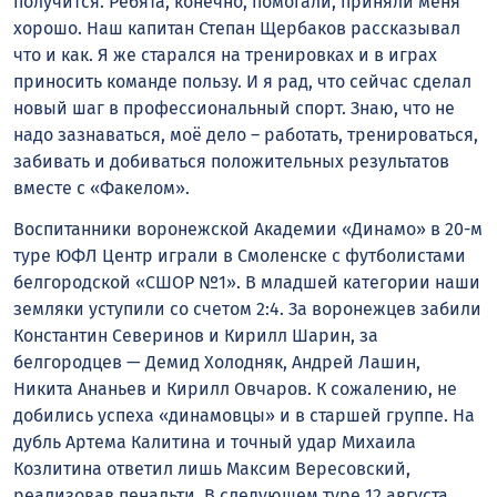
получится. Ребята, конечно, помогали, приняли меня
хорошо. Наш капитан Степан Щербаков рассказывал
что и как. Я же старался на тренировках и в играх
приносить команде пользу. И я рад, что сейчас сделал
новый шаг в профессиональный спорт. Знаю, что не
надо зазнаваться, моё дело – работать, тренироваться,
забивать и добиваться положительных результатов
вместе с «Факелом».
Воспитанники воронежской Академии «Динамо» в 20-м
туре ЮФЛ Центр играли в Смоленске с футболистами
белгородской «СШОР №1». В младшей категории наши
земляки уступили со счетом 2:4. За воронежцев забили
Константин Северинов и Кирилл Шарин, за
белгородцев — Демид Холодняк, Андрей Лашин,
Никита Ананьев и Кирилл Овчаров. К сожалению, не
добились успеха «динамовцы» и в старшей группе. На
дубль Артема Калитина и точный удар Михаила
Козлитина ответил лишь Максим Вересовский,
реализовав пенальти. В следующем туре 12 августа