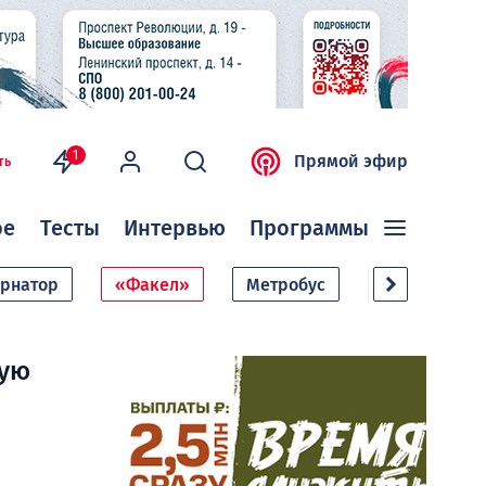
1
Прямой эфир
ть
ое
Тесты
Интервью
Программы
ернатор
«Факел»
Метробус
Дачный сезо
кую