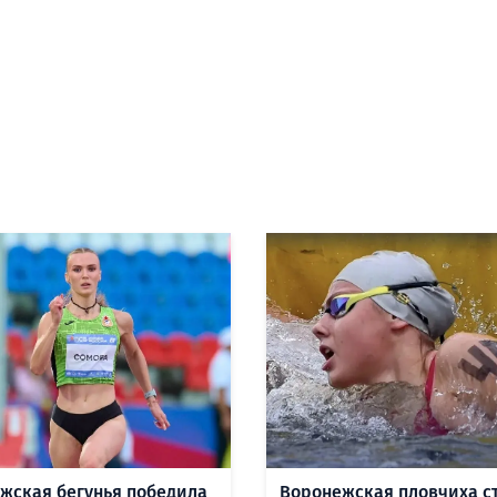
жская бегунья победила
Воронежская пловчиха с