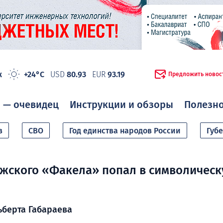
ж
+24°C
USD
80.93
EUR
93.19
Предложить новос
 — очевидец
Инструкции и обзоры
Полезн
в
СВО
Год единства народов России
Губ
жского «Факела» попал в символичес
ьберта Габараева