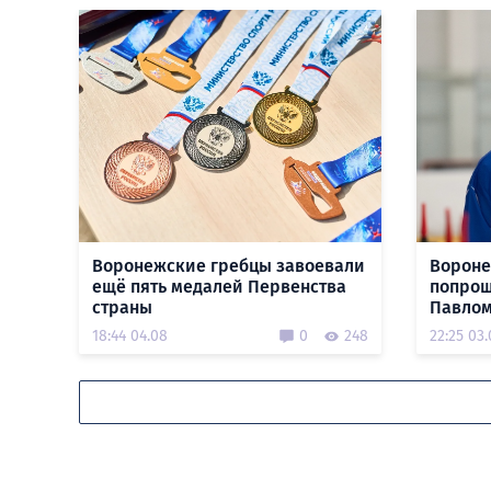
Воронежские гребцы завоевали
Вороне
ещё пять медалей Первенства
попрощ
страны
Павлом
18:44 04.08
0
248
22:25 03