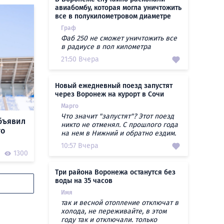
авиабомбу, которая могла уничтожить
все в полукилометровом диаметре
Граф
Фаб 250 не сможет уничтожить все
в радиусе в пол километра
21:50 Вчера
Новый ежедневный поезд запустят
через Воронеж на курорт в Сочи
Марго
Что значит "запустят"? Этот поезд
бъявил
никто не отменял. С прошлого года
го
на нем в Нижний и обратно ездим.
10:57 Вчера
1300
Три района Воронежа останутся без
воды на 35 часов
Имя
так и весной отопление отключат в
холода, не переживайте, в этом
году так и отключали. только