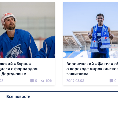
жский «Буран»
Воронежский «Факел» о
ался с форвардом
о переходе марокканско
 Дергуновым
защитника
.08
0
606
20:19 03.08
0
Все новости