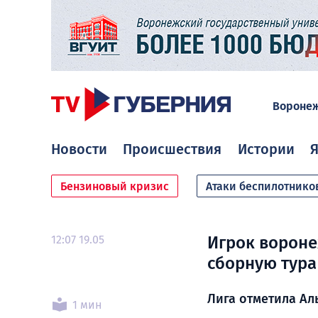
Вороне
Новости
Происшествия
Истории
Я
Бензиновый кризис
Атаки беспилотнико
12:07 19.05
Игрок вороне
сборную тура
Лига отметила Ал
1 мин