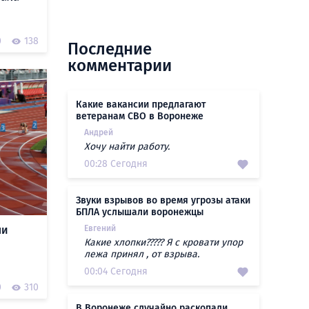
0
138
Последние
комментарии
Какие вакансии предлагают
ветеранам СВО в Воронеже
Андрей
Хочу найти работу.
00:28 Сегодня
Звуки взрывов во время угрозы атаки
БПЛА услышали воронежцы
ли
Евгений
Какие хлопки????? Я с кровати упор
лежа принял , от взрыва.
00:04 Сегодня
0
310
В Воронеже случайно раскопали