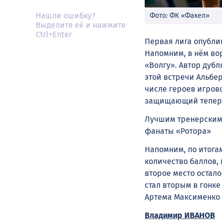
Нашли ошибку?
Фото: ФК «Факел»
Выделите её и нажмите
Ctrl+Enter
Первая лига опубли
Напомним, в нём во
«Волгу». Автор дубл
этой встречи Альбер
числе героев игров
защищающий теперь
Лучшим тренерским
фанаты «Ротора»
Напомним, по итога
количество баллов, 
второе место остал
стал вторым в гонк
Артема Максименко
Владимир ИВАНОВ