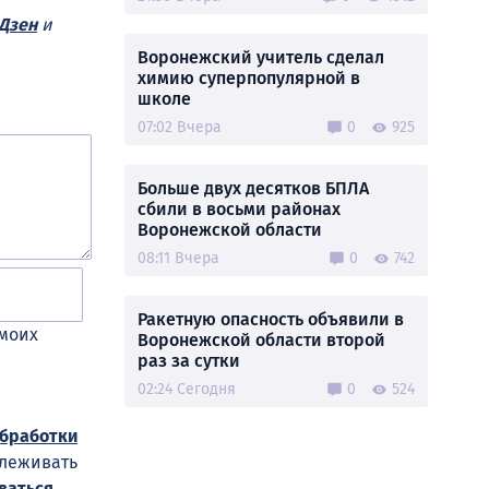
Дзен
и
Воронежский учитель сделал
химию суперпопулярной в
школе
07:02 Вчера
0
925
Больше двух десятков БПЛА
сбили в восьми районах
Воронежской области
08:11 Вчера
0
742
Ракетную опасность объявили в
 моих
Воронежской области второй
раз за сутки
02:24 Сегодня
0
524
обработки
слеживать
ваться
.