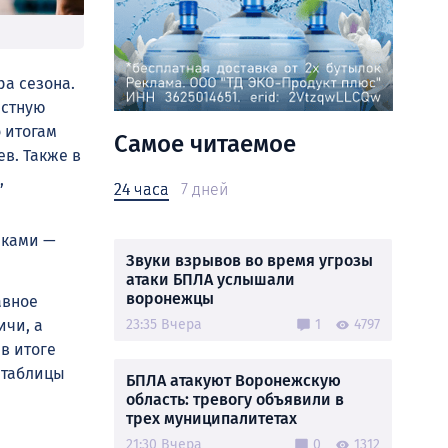
а сезона.
естную
о итогам
Самое читаемое
в. Также в
,
24 часа
7 дней
иками —
Звуки взрывов во время угрозы
атаки БПЛА услышали
воронежцы
авное
ичи, а
23:35 Вчера
1
4797
в итоге
 таблицы
БПЛА атакуют Воронежскую
область: тревогу объявили в
трех муниципалитетах
21:30 Вчера
0
1312