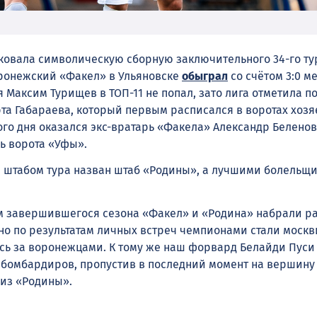
ковала символическую сборную заключительного 34-го тур
ронежский «Факел» в Ульяновске
обыграл
со счётом 3:0 м
я Максим Турищев в ТОП-11 не попал, зато лига отметила п
та Габараева, который первым расписался в воротах хозяе
ого дня оказался экс-вратарь «Факела» Александр Беленов
 ворота «Уфы».
 штабом тура назван штаб «Родины», а лучшими болельщ
м завершившегося сезона «Факел» и «Родина» набрали р
но по результатам личных встреч чемпионами стали москв
ось за воронежцами. К тому же наш форвард Белайди Пуси 
е бомбардиров, пропустив в последний момент на вершину
 из «Родины».