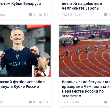
рытом Кубке Беларуси
девятой на дебютном
Чемпионате Европы
ера
0
176
16:53 Вчера
жский футболист забил
Воронежские бегуны ста
дину» в Кубке России
призерами Чемпионата и
Первенства России по
эстафетам
ера
0
181
22:33 04.08