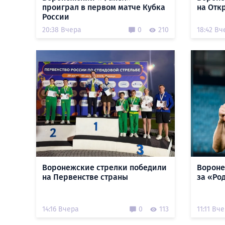
проиграл в первом матче Кубка
на Отк
России
20:38 Вчера
0
210
18:42 Вч
Воронежские стрелки победили
Вороне
на Первенстве страны
за «Ро
14:16 Вчера
0
113
11:11 Вч