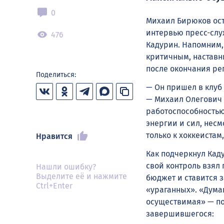
0
Михаил Бирюков ост
интервью пресс-слу
476
Кадурин. Напомним,
критичным, наставн
после окончания ре
Поделиться:
— Он пришел в клуб 
— Михаил Олегович 
работоспособностью
энергии и сил, несм
только к хоккеистам
Нравится
Как подчеркнул Кад
свой контроль взял
Нашли ошибку?
Выделите её и нажмите
бюджет и ставится 
Ctrl+Enter
«ураганных». «Дума
осуществимая» — по
завершившегося: