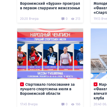
Воронежский «Буран» проиграл
Молоде
в первом спарринге межсезонья
«Факел
«Спарт
20:20 Вчера
0
213
19:13 Вч
Стартовало голосование за
Мар
лучшего спортсмена июля в
«Факел
Воронежской области
впечат
клуба
17:45 Вчера
0
166
20:40 06