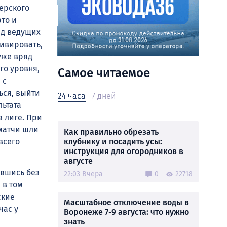
ерского
это и
яд ведущих
тивировать,
уже вряд
го уровня,
Самое читаемое
 с
ься, выйти
24 часа
7 дней
льтата
в лиге. При
 матчи шли
Как правильно обрезать
клубнику и посадить усы:
всего
инструкция для огородников в
августе
авшись без
22:03 Вчера
0
22718
 в том
ские
Масштабное отключение воды в
час у
Воронеже 7-9 августа: что нужно
знать