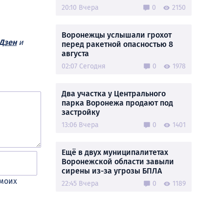
20:10 Вчера
0
2150
Воронежцы услышали грохот
Дзен
и
перед ракетной опасностью 8
августа
02:07 Сегодня
0
1978
Два участка у Центрального
парка Воронежа продают под
застройку
13:06 Вчера
0
1401
Ещё в двух муниципалитетах
Воронежской области завыли
сирены из-за угрозы БПЛА
 моих
22:45 Вчера
0
1189