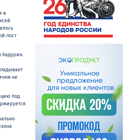
м в
ксей
залось
ой пост
л Кадурин.
кладывает
ичем не
ацию под
ормируется
мально
езона