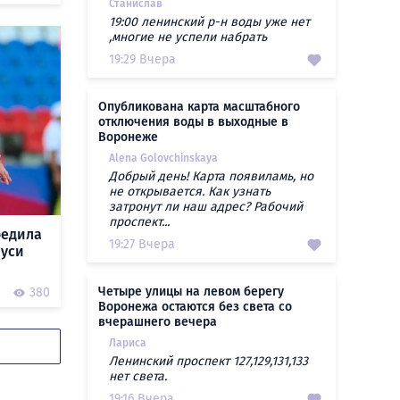
Станислав
19:00 ленинский р-н воды уже нет
,многие не успели набрать
19:29 Вчера
Опубликована карта масштабного
отключения воды в выходные в
Воронеже
Alena Golovchinskaya
Добрый день! Карта появиламь, но
не открывается. Как узнать
затронут ли наш адрес? Рабочий
проспект...
бедила
19:27 Вчера
руси
Четыре улицы на левом берегу
380
Воронежа остаются без света со
вчерашнего вечера
Лариса
Ленинский проспект 127,129,131,133
нет света.
19:16 Вчера