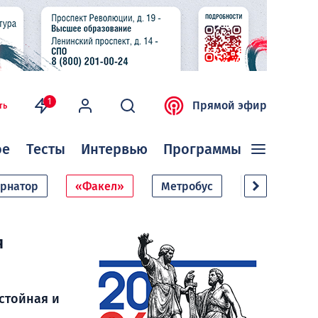
1
Прямой эфир
ть
ое
Тесты
Интервью
Программы
ернатор
«Факел»
Метробус
Дачный сезо
я
стойная и