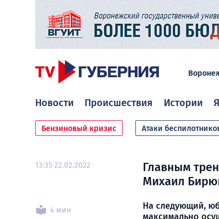
Вороне
Новости
Происшествия
Истории
Я
Бензиновый кризис
Атаки беспилотнико
13:35 22.02.2022
Главным трен
Михаил Бирю
На следующий, юб
4 мин
максимально осу