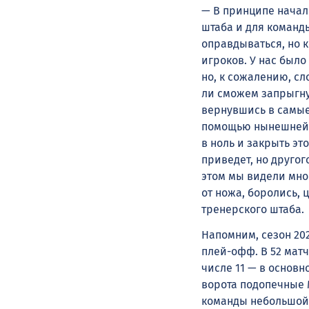
— В принципе начал
штаба и для команды
оправдываться, но 
игроков. У нас было
но, к сожалению, сл
ли сможем запрыгну
вернувшись в самые-
помощью нынешней п
в ноль и закрыть эт
приведет, но другог
этом мы видели мног
от ножа, боролись, 
тренерского штаба.
Напомним, сезон 20
плей-офф. В 52 мат
числе 11 — в основ
ворота подопечные М
команды небольшой о