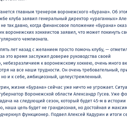
анется главным тренером воронежского «Бурана». Об это
жбе клуба заявил генеральный директор «ураганных» Але
 не так давно, когда финансовое положение «Бурана» ока
ик воронежских хоккеистов заявил, что может покинуть св
гулярного чемпионата.
пять лет назад с желанием просто помочь клубу, — отмети
за это время заслужил доверие руководства своей
, небезразличием к воронежскому хоккею, очень много в
отря на все наши трудности. Он очень требовательный, пр
, но и к себе, амбициозный, целеустремленный.
урин, жизни «Бурана» сейчас уже ничто не угрожает. Ситу
 губернатор Воронежской области Александр Гусев. Уже ф
задача на следующий сезон, который будет 45-м в истории
ю, наша цель будет не грандиозная, но достойная и макси
дчеркнул функционер. Подвел Алексей Кадурин и итоги с