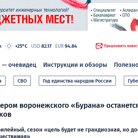
ж
+25°C
USD
82.17
EUR
94.84
Предложить новос
 — очевидец
Инструкции и обзоры
Полезн
в
СВО
Год единства народов России
Губ
ером воронежского «Бурана» останетс
ков
илейный, сезон «цель будет не грандиозная, но до
ществимая»