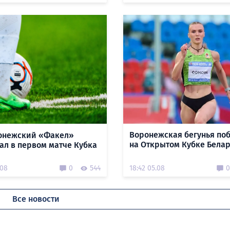
Воронежская бегунья по
онежский «Факел»
на Открытом Кубке Бела
ал в первом матче Кубка
.08
0
544
18:42 05.08
0
Все новости