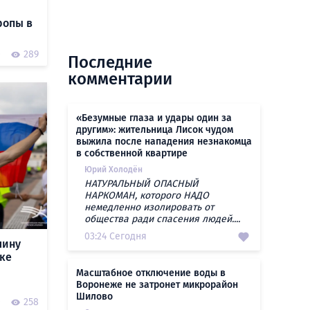
ропы в
0
289
Последние
комментарии
«Безумные глаза и удары один за
другим»: жительница Лисок чудом
выжила после нападения незнакомца
в собственной квартире
Юрий Холодён
НАТУРАЛЬНЫЙ ОПАСНЫЙ
НАРКОМАН, которого НАДО
немедленно изолировать от
общества ради спасения людей....
03:24 Сегодня
лину
ке
Масштабное отключение воды в
Воронеже не затронет микрорайон
Шилово
0
258