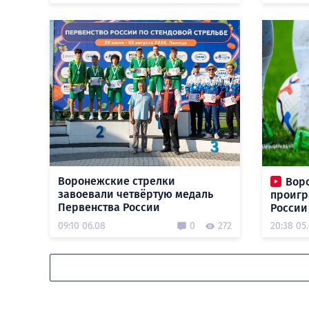
Воронежские стрелки
Вор
завоевали четвёртую медаль
проигр
Первенства России
России
09:10 06.08
0
272
20:38 05