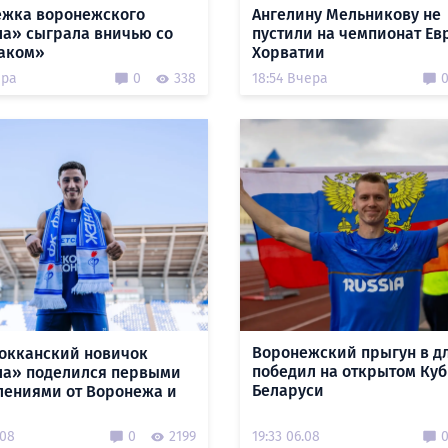
жка воронежского
Ангелину Мельникову не
а» сыграла вничью со
пустили на чемпионат Ев
аком»
Хорватии
ера
0
338
18:54 Вчера
Воронежский прыгун в д
окканский новичок
победил на открытом Куб
а» поделился первыми
Беларуси
лениями от Воронежа и
.08
0
2199
19:33 06.08