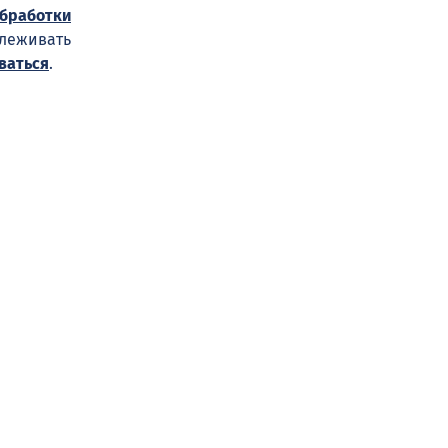
обработки
слеживать
ваться
.