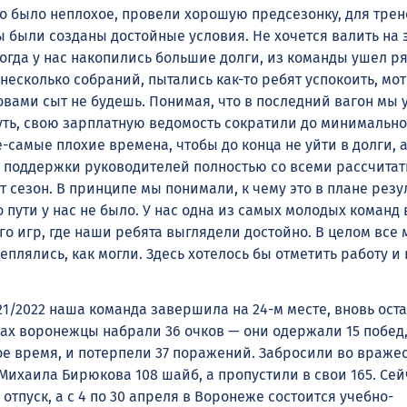
о было неплохое, провели хорошую предсезонку, для трен
 были созданы достойные условия. Не хочется валить на 
когда у нас накопились большие долги, из команды ушел р
 несколько собраний, пытались как-то ребят успокоить, мо
овами сыт не будешь. Понимая, что в последний вагон мы 
ть, свою зарплатную ведомость сократили до минимально
самые плохие времена, чтобы до конца не уйти в долги, а
оддержки руководителей полностью со всеми рассчитат
от сезон. В принципе мы понимали, к чему это в плане резу
о пути у нас не было. У нас одна из самых молодых команд 
о игр, где наши ребята выглядели достойно. В целом все
цеплялись, как могли. Здесь хотелось бы отметить работу и 
21/2022 наша команда завершила на 24-м месте, вновь ост
чах воронежцы набрали 36 очков — они одержали 15 побед,
ное время, и потерпели 37 поражений. Забросили во враже
ихаила Бирюкова 108 шайб, а пропустили в свои 165. Сей
тпуск, а с 4 по 30 апреля в Воронеже состоится учебно-