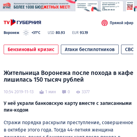
Прямой эфир
Воронеж
+31°C
USD
80.93
EUR
93.19
Бензиновый кризис
Атаки беспилотников
СВО
Жительница Воронежа после похода в кафе
лишилась 150 тысяч рублей
10:54 2019-11-13
1 мин
0
3377
У неё украли банковскую карту вместе с записанными
пин-кодом
Стражи порядка раскрыли преступление, совершенное
в октябре этого года. Тогда 44-летняя женщина