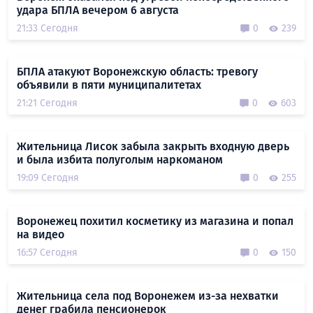
удара БПЛА вечером 6 августа
21:33 Сегодня
0
239
БПЛА атакуют Воронежскую область: тревогу
объявили в пяти муниципалитетах
21:21 Сегодня
0
603
Жительница Лисок забыла закрыть входную дверь
и была избита полуголым наркоманом
19:09 Сегодня
0
255
Воронежец похитил косметику из магазина и попал
на видео
16:57 Сегодня
0
150
Жительница села под Воронежем из-за нехватки
денег грабила пенсионерок