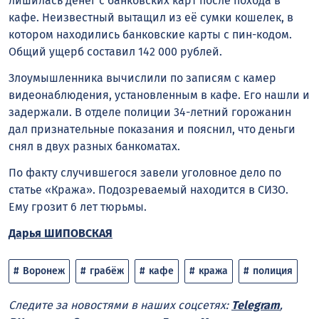
лишилась денег с банковских карт после похода в
кафе. Неизвестный вытащил из её сумки кошелек, в
котором находились банковские карты с
пин-кодом
.
Общий ущерб составил 142 000 рублей.
Злоумышленника вычислили по записям с камер
видеонаблюдения, установленным в кафе. Его нашли и
задержали. В отделе полиции 34-летний горожанин
дал признательные показания и пояснил, что деньги
снял в двух разных банкоматах.
По факту случившегося завели уголовное дело по
статье «Кража». Подозреваемый находится в СИЗО.
Ему грозит 6 лет тюрьмы.
Дарья ШИПОВСКАЯ
Воронеж
грабёж
кафе
кража
полиция
Следите за новостями в наших соцсетях:
Telegram
,