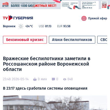
Прямой эфир
Воронеж
+24°C
USD
81.13
EUR
93.58
Бензиновый кризис
Атаки беспилотников
СВО
Вражеские беспилотники заметили в
Россошанском районе Воронежской
области
23:48 2026-05-14
0 мин
0
648
В 23:17 здесь сработали системы оповещения