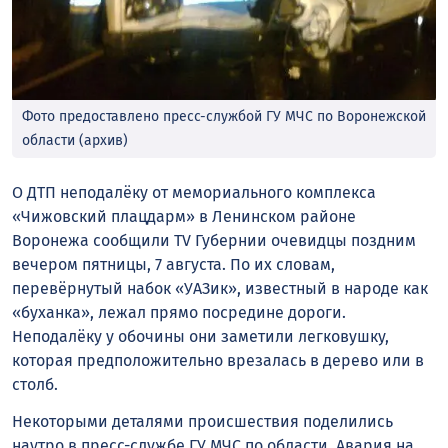
Фото предоставлено пресс-службой ГУ МЧС по Воронежской
области (архив)
О ДТП неподалёку от мемориального комплекса
«Чижовский плацдарм» в Ленинском районе
Воронежа сообщили TV Губернии очевидцы поздним
вечером пятницы, 7 августа. По их словам,
перевёрнутый набок «УАЗик», известный в народе как
«буханка», лежал прямо посредине дороги.
Неподалёку у обочины они заметили легковушку,
которая предположительно врезалась в дерево или в
столб.
Некоторыми деталями происшествия поделились
наутро в пресс-службе ГУ МЧС по области. Авария на