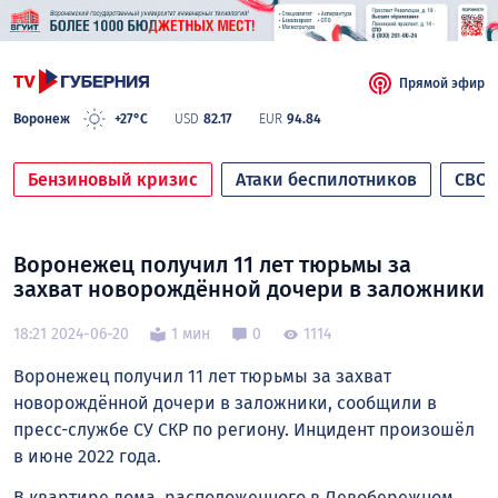
Прямой эфир
Воронеж
+27°C
USD
82.17
EUR
94.84
Бензиновый кризис
Атаки беспилотников
СВО
Воронежец получил 11 лет тюрьмы за
захват новорождённой дочери в заложники
18:21 2024-06-20
1 мин
0
1114
Воронежец получил 11 лет тюрьмы за захват
новорождённой дочери в заложники, сообщили в
пресс-службе СУ СКР по региону. Инцидент произошёл
в июне 2022 года.
В квартире дома, расположенного в Левобережном