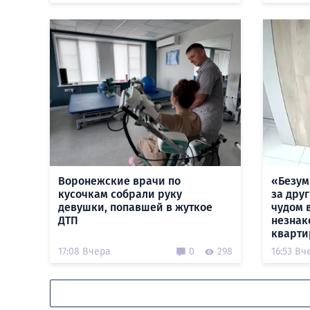
Воронежские врачи по
«Безум
кусочкам собрали руку
за дру
девушки, попавшей в жуткое
чудом 
ДТП
незнак
кварти
17:08 Вчера
0
298
16:53 Вч