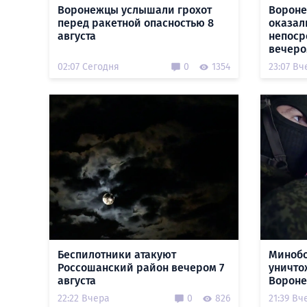
Воронежцы услышали грохот
Вороне
перед ракетной опасностью 8
оказал
августа
непоср
вечеро
02:07 Сегодня
0
1354
23:07 Вч
Беспилотники атакуют
Минобо
Россошанский район вечером 7
уничто
августа
Вороне
22:22 Вчера
0
826
21:39 Вч