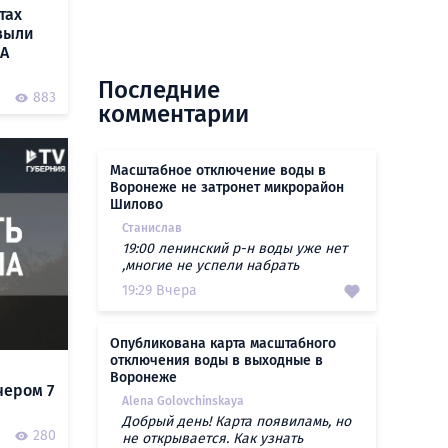
тах
выли
ЛА
Последние
883
комментарии
Масштабное отключение воды в
Воронеже не затронет микрорайон
Шилово
Станислав
19:00 ленинский р-н воды уже нет
,многие не успели набрать
19:29 Вчера
Опубликована карта масштабного
отключения воды в выходные в
Воронеже
чером 7
Alena Golovchinskaya
Добрый день! Карта появиламь, но
280
не открывается. Как узнать