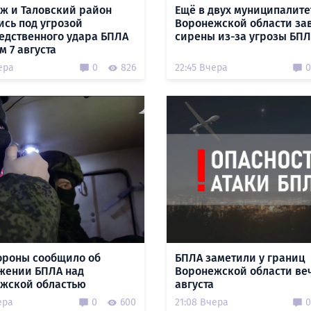
ж и Таловский район
Ещё в двух муниципалите
ись под угрозой
Воронежской области за
едственного удара БПЛА
сирены из-за угрозы БП
м 7 августа
ера
0
826
22:45 Вчера
0
роны сообщило об
БПЛА заметили у границ
жении БПЛА над
Воронежской области ве
жской областью
августа
ера
0
600
21:08 Вчера
0