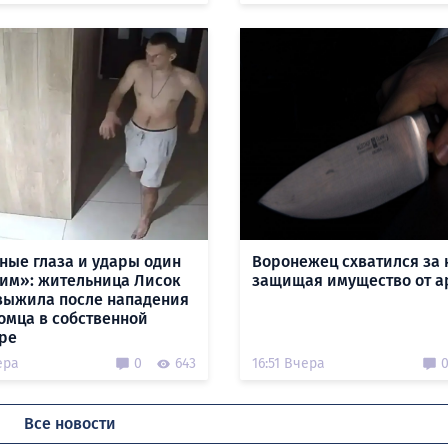
ные глаза и удары один
Воронежец схватился за 
гим»: жительница Лисок
защищая имущество от а
выжила после нападения
омца в собственной
ре
ера
0
643
16:51 Вчера
Все новости