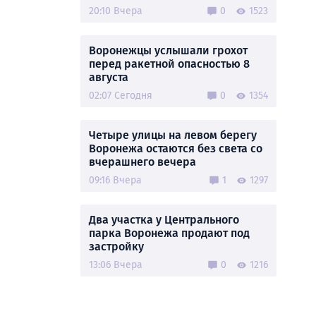
20:10 Вчера
0
1523
Воронежцы услышали грохот
перед ракетной опасностью 8
августа
02:07 Сегодня
0
1354
Четыре улицы на левом берегу
Воронежа остаются без света со
вчерашнего вечера
09:16 Вчера
1
1297
Два участка у Центрального
парка Воронежа продают под
застройку
13:06 Вчера
0
1216