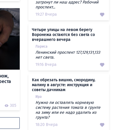
затронут ли наш адрес? Рабочий
проспект...
19:27 Вчера
Четыре улицы на левом берегу
Воронежа остаются без света со
вчерашнего вечера
Лариса
Ленинский проспект 127,129,131,133
нет света.
19:16 Вчера
нож,
Как обрезать вишню, смородину,
реста
малину в августе: инструкция и
советы дачникам
Ира
Нужно ли оставлять корневую
0
305
систему растения томата в грунте
на зиму или ее надо удалить из
грунта?
18:20 Вчера