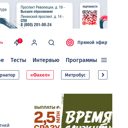
1
Прямой эфир
ть
ое
Тесты
Интервью
Программы
ернатор
«Факел»
Метробус
Дачный сезо
етний