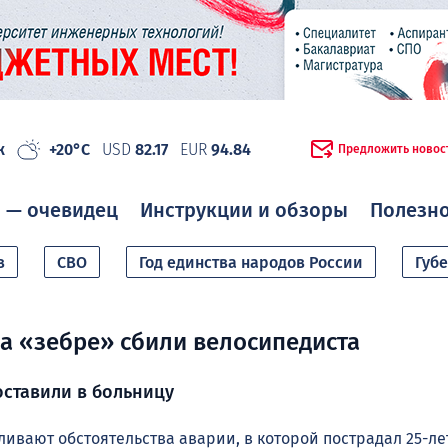
ж
+20°C
USD
82.17
EUR
94.84
Предложить новос
 — очевидец
Инструкции и обзоры
Полезн
в
СВО
Год единства народов России
Губ
а «зебре» сбили велосипедиста
ставили в больницу
ливают обстоятельства аварии, в которой пострадал 25-л