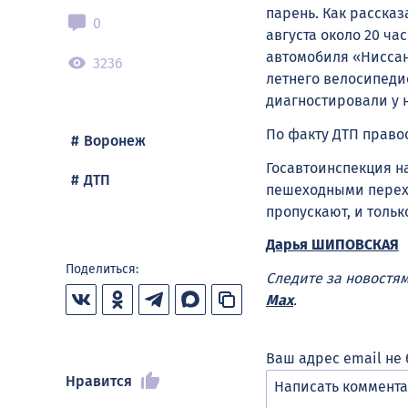
парень. Как рассказ
0
августа около 20 ча
автомобиля «Ниссан
3236
летнего велосипедис
диагностировали у 
По факту ДТП право
Воронеж
Госавтоинспекция н
ДТП
пешеходными перехо
пропускают, и тольк
Дарья ШИПОВСКАЯ
Поделиться:
Следите за новостя
Max
.
Ваш адрес email не 
Нравится