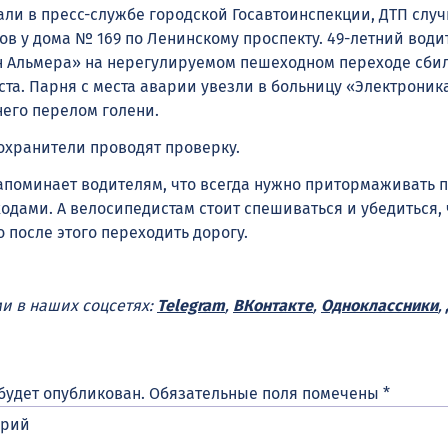
али в пресс-службе городской Госавтоинспекции, ДТП случ
сов у дома № 169 по Ленинскому проспекту. 49-летний води
 Альмера» на нерегулируемом пешеходном переходе сбил
та. Парня с места аварии увезли в больницу «Электроник
него перелом голени.
охранители проводят проверку.
апоминает водителям, что всегда нужно притормаживать 
дами. А велосипедистам стоит спешиваться и убедиться, 
о после этого переходить дорогу.
ми в наших соцсетях:
Telegram
,
ВКонтакте
,
Одноклассники
,
будет опубликован.
Обязательные поля помечены
*