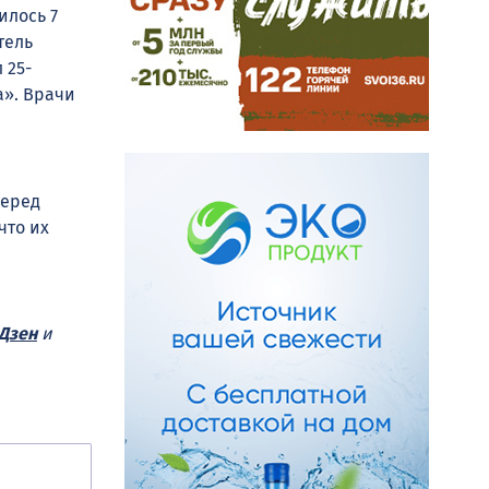
илось 7
тель
 25-
а». Врачи
перед
что их
Дзен
и