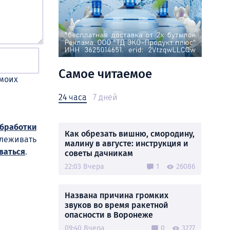
Самое читаемое
 моих
24 часа
7 дней
обработки
Как обрезать вишню, смородину,
слеживать
малину в августе: инструкция и
ваться
.
советы дачникам
22:03 Вчера
1
26086
Названа причина громких
звуков во время ракетной
опасности в Воронеже
09:40 Вчера
0
3277