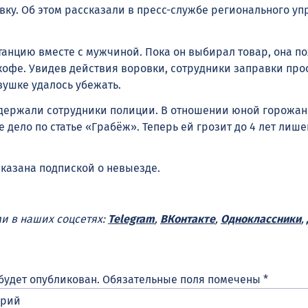
вку. Об этом рассказали в пресс-службе регионального у
танцию вместе с мужчиной. Пока он выбирал товар, она по
кофе. Увидев действия воровки, сотрудники заправки про
вушке удалось убежать.
задержали сотрудники полиции. В отношении юной горожа
 дело по статье «Грабёж». Теперь ей грозит до 4 лет лиш
аказана подпиской о невыезде.
ми в наших соцсетях:
Telegram
,
ВКонтакте
,
Одноклассники
,
будет опубликован.
Обязательные поля помечены
*