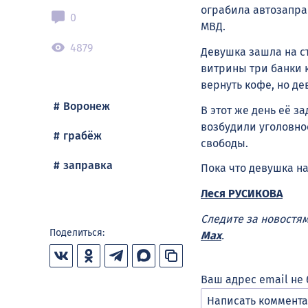
ограбила автозапра
0
МВД.
4879
Девушка зашла на с
витрины три банки 
вернуть кофе, но де
Воронеж
В этот же день её 
возбудили уголовное
грабёж
свободы.
заправка
Пока что девушка н
Леся РУСИКОВА
Следите за новостя
Поделиться:
Max
.
Ваш адрес email не 