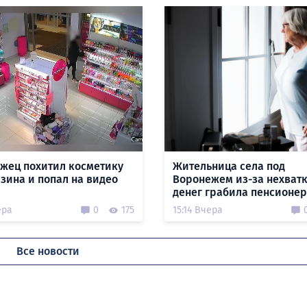
жец похитил косметику
Жительница села под
азина и попал на видео
Воронежем из-за нехват
денег грабила пенсионе
ера
0
175
15:14 Вчера
Все новости