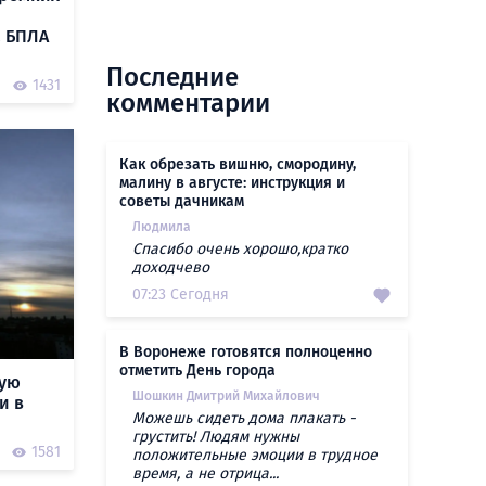
а БПЛА
Последние
1431
комментарии
Как обрезать вишню, смородину,
малину в августе: инструкция и
советы дачникам
Людмила
Спасибо очень хорошо,кратко
доходчево
07:23 Сегодня
В Воронеже готовятся полноценно
отметить День города
кую
Шошкин Дмитрий Михайлович
и в
Можешь сидеть дома плакать -
грустить! Людям нужны
1581
положительные эмоции в трудное
время, а не отрица...