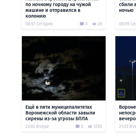
по ночному городу на чужой
сбили 
машине и отправился в
ночью
колонию
08:57 Сегодня
0
26
08:09 С
Ещё в пяти муниципалитетах
Вороне
Воронежской области завыли
непоср
сирены из-за угрозы БПЛА
вечеро
22:02 Вчера
0
1250
21:33 Вч