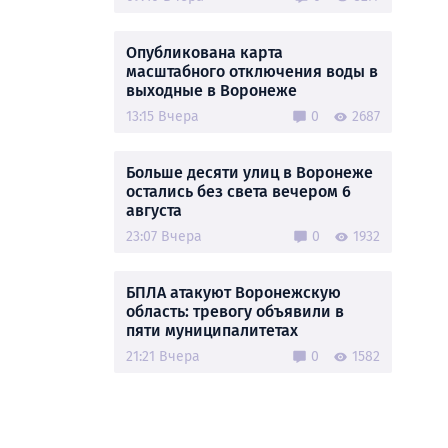
Опубликована карта
масштабного отключения воды в
выходные в Воронеже
13:15 Вчера
0
2687
Больше десяти улиц в Воронеже
остались без света вечером 6
августа
23:07 Вчера
0
1932
БПЛА атакуют Воронежскую
область: тревогу объявили в
пяти муниципалитетах
21:21 Вчера
0
1582