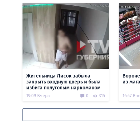
Жительница Лисок забыла
Вороне
закрыть входную дверь и была
из маг
избита полуголым наркоманом
19:09 Вчера
0
315
16:57 Вч