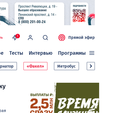
1
Прямой эфир
ть
ое
Тесты
Интервью
Программы
ернатор
«Факел»
Метробус
Дачный сезо
ку
рая