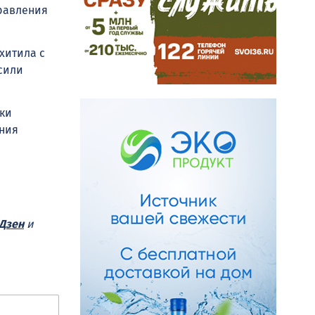
правления
хитила с
сили
нки
ения
Дзен
и