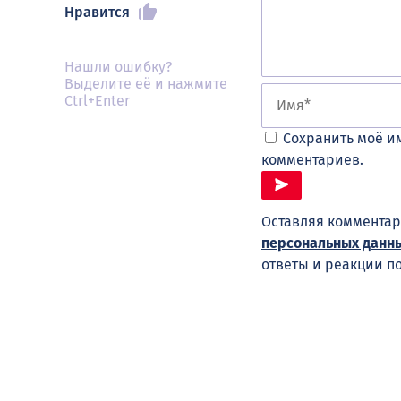
Нравится
Нашли ошибку?
Выделите её и нажмите
Ctrl+Enter
Сохранить моё им
комментариев.
Оставляя комментар
персональных данн
ответы и реакции п