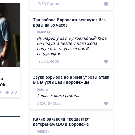
16:59 Вчера
Три района Воронежа останутся без
воды на 35 часов
Депутат
Ну народ у нас, ну говнистый! Куда
не целуй, а везде у него жопа
получается... услышали. В
следующем...
12:36 Вчера
Звуки взрывов во время угрозы атаки
ки
БПЛА услышали воронежцы
рок
Safura
0
373
А вы с какого района
01:58 Вчера
Какие вакансии предлагают
ветеранам СВО в Воронеже
Андрей