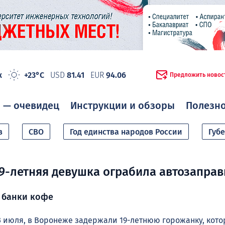
ж
+23°C
USD
81.41
EUR
94.06
Предложить новос
 — очевидец
Инструкции и обзоры
Полезн
в
СВО
Год единства народов России
Губ
9-летняя девушка ограбила автозаправ
 банки кофе
3 июля, в Воронеже задержали 19-летнюю горожанку, кото