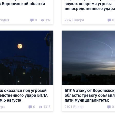
в Воронежской области
звуках во время угрозы
непосредственного удар
егодня
0
197
22:43 Вчера
0
ж оказался под угрозой
БПЛА атакуют Воронежс
едственного удара БПЛА
область: тревогу объявил
м 6 августа
пяти муниципалитетах
ера
0
1315
21:21 Вчера
0