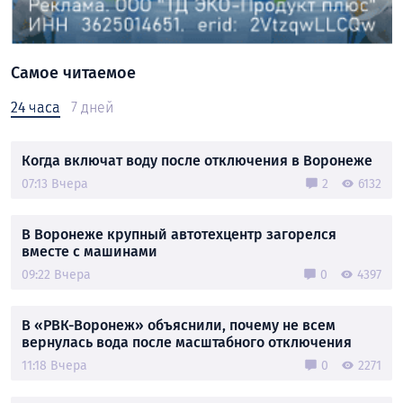
Самое читаемое
24 часа
7 дней
Когда включат воду после отключения в Воронеже
07:13 Вчера
2
6132
В Воронеже крупный автотехцентр загорелся
вместе с машинами
09:22 Вчера
0
4397
В «РВК-Воронеж» объяснили, почему не всем
вернулась вода после масштабного отключения
11:18 Вчера
0
2271