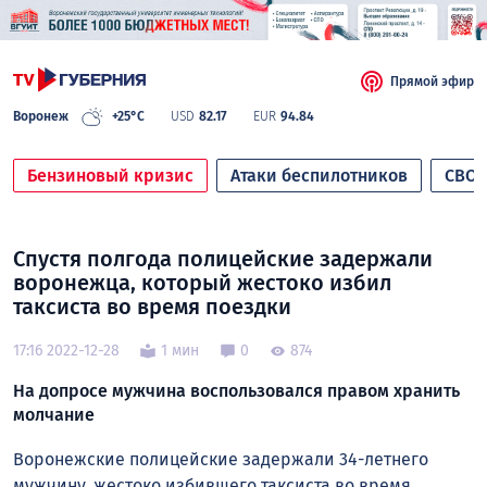
Прямой эфир
Воронеж
+25°C
USD
82.17
EUR
94.84
Бензиновый кризис
Атаки беспилотников
СВО
Спустя полгода полицейские задержали
воронежца, который жестоко избил
таксиста во время поездки
17:16 2022-12-28
1 мин
0
874
На допросе мужчина воспользовался правом хранить
молчание
Воронежские полицейские задержали 34-летнего
мужчину, жестоко избившего таксиста во время