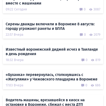
вместе с машинами
09:22 Сегодня
0
3087
Сирены дважды включили в Воронеже 8 августа:
городу угрожают ракеты и БПЛА
22:57 Вчера
0
2079
Известный воронежский диджей исчез в Таиланде
в день рождения
18:32 Вчера
0
819
«Буханка» перевернулась, столкнувшись с
«Жигулями» у Чижовского плацдарма в Воронеже
17:03 Вчера
0
686
Водитель машины, врезавшейся в киоск на
остановке в Воронеже, сбежал с места ДТП