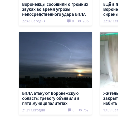
Воронежцы сообщили о громких
Ещё в 
звуках во время угрозы
Вороне
непосредственного удара БПЛА
сирены
22:43 Сегодня
0
286
22:02 Се
БПЛА атакуют Воронежскую
Житель
область: тревогу объявили в
закрыт
пяти муниципалитетах
избита
21:21 Сегодня
0
752
19:09 Се