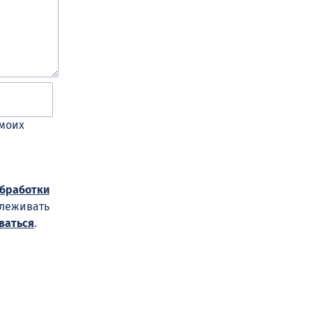
 моих
обработки
слеживать
ваться
.