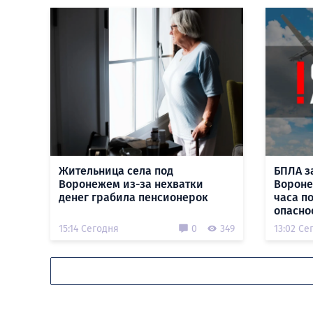
Жительница села под
БПЛА з
Воронежем из-за нехватки
Вороне
денег грабила пенсионерок
часа п
опасно
15:14 Сегодня
0
349
13:02 Се