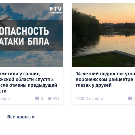
аметили у границ
14-летний подросток утон
жской области спустя 2
воронежском райцентре 
осле отмены предыдущей
глазах у друзей
сти
годня
0
491
12:00 Сегодня
Все новости