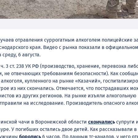
лучаев отравления суррогатным алкоголем полицейские 
снодарского края. Видео с рынка показали в официальном
среду, 6 августа.
ч. 3 ст. 238 УК РФ (производство, хранение, перевозка либ
и, не отвечающих требованиям безопасности). Как сообща
 алкоголя, купленного на рынке «Казачий», госпитализир
трое из них скончались. Отмечается, что пострадавших мо
ристов из других регионов. На рынке изъяли алкогольную
тправили на исследование. Производитель опасного алко
чинской чачи в Воронежской области
скончалис
ь
супруги 
уре. У погибших остались двое детей. Как рассказывали 
 мужчины
боролись
6 часов. По данным тг-каналов, у него о