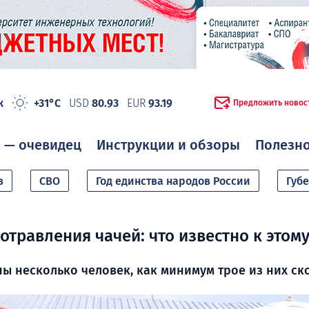
ж
+31°C
USD
80.93
EUR
93.19
Предложить новос
 — очевидец
Инструкции и обзоры
Полезн
в
СВО
Год единства народов России
Губ
травления чачей: что известно к этому
ы несколько человек, как минимум трое из них ск