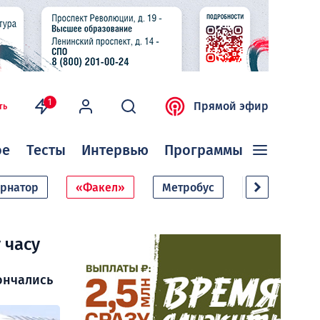
1
Прямой эфир
ть
ое
Тесты
Интервью
Программы
ернатор
«Факел»
Метробус
Дачный сезо
 часу
ончались