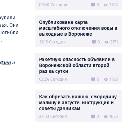
09:40 Сегодня
0
2812
купили
Опубликована карта
вья. Они
масштабного отключения воды в
 Погибли
выходные в Воронеже
.
13:15 Сегодня
0
2171
Ракетную опасность объявили в
Дзен
и
Воронежской области второй
раз за сутки
02:24 Сегодня
0
1926
Как обрезать вишню, смородину,
малину в августе: инструкция и
советы дачникам
22:03 Сегодня
0
1078