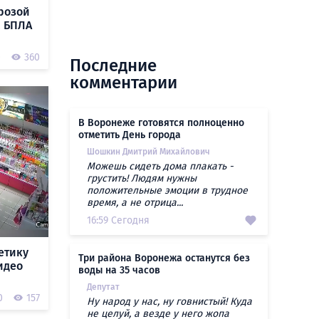
розой
а БПЛА
0
360
Последние
комментарии
В Воронеже готовятся полноценно
отметить День города
Шошкин Дмитрий Михайлович
Можешь сидеть дома плакать -
грустить! Людям нужны
положительные эмоции в трудное
время, а не отрица...
16:59 Сегодня
етику
Три района Воронежа останутся без
идео
воды на 35 часов
Депутат
0
157
Ну народ у нас, ну говнистый! Куда
не целуй, а везде у него жопа