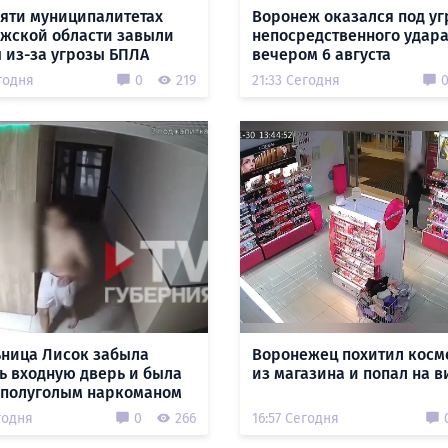
пяти муниципалитетах
Воронеж оказался под уг
жской области завыли
непосредственного удар
 из-за угрозы БПЛА
вечером 6 августа
годня
0
219
21:33 Сегодня
ница Лисок забыла
Воронежец похитил косм
ь входную дверь и была
из магазина и попал на в
 полуголым наркоманом
годня
0
266
16:57 Сегодня