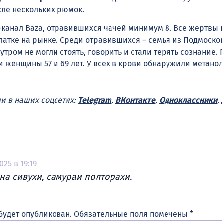
сле нескольких рюмок.
-канал Baza, отравившихся чачей минимум 8. Все жертвы 
латке на рынке. Среди отравившихся – семья из Подмоско
утром не могли стоять, говорить и стали терять сознание.
 женщины 57 и 69 лет. У всех в крови обнаружили метанол
ми в наших соцсетях:
Telegram
,
ВКонтакте
,
Одноклассники
,
025 в 19:19
а сивухи, самураи полторахи.
будет опубликован.
Обязательные поля помечены
*