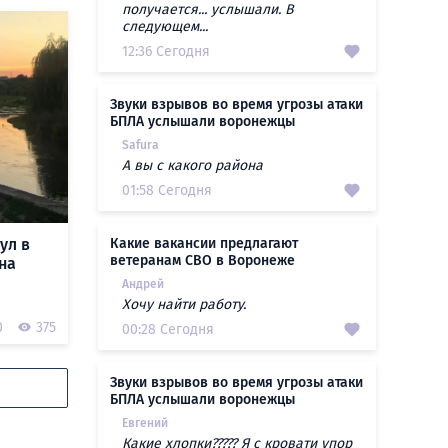
получается... услышали. В
следующем...
12:36 Сегодня
Звуки взрывов во время угрозы атаки
БПЛА услышали воронежцы
Safura
А вы с какого района
01:58 Сегодня
ул в
Какие вакансии предлагают
ветеранам СВО в Воронеже
на
Андрей
Хочу найти работу.
0
375
00:28 Сегодня
Звуки взрывов во время угрозы атаки
БПЛА услышали воронежцы
Евгений
Какие хлопки????? Я с кровати упор