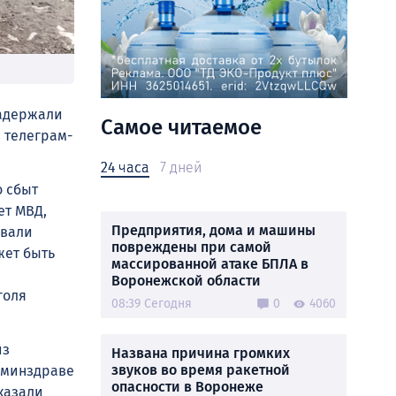
задержали
Самое читаемое
 телеграм-
24 часа
7 дней
о сбыт
ет МВД,
Предприятия, дома и машины
овали
повреждены при самой
жет быть
массированной атаке БПЛА в
Воронежской области
голя
08:39 Сегодня
0
4060
из
Названа причина громких
звуков во время ракетной
в минздраве
опасности в Воронеже
тказали