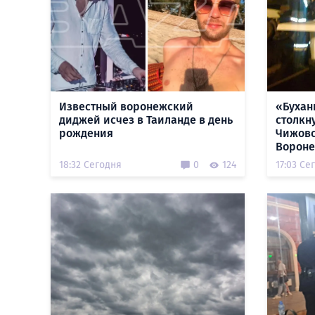
Известный воронежский
«Бухан
диджей исчез в Таиланде в день
столкн
рождения
Чижовс
Ворон
18:32 Сегодня
0
124
17:03 Се