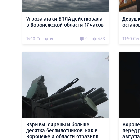
Угроза атаки БПЛА действовала
Девушк
в Воронежской области 17 часов
остано
14:10 Сегодня
0
483
11:50 Се
Взрывы, сирены и больше
Вороне
десятка беспилотников: как в
перед 
Воронеже и области отразили
августа