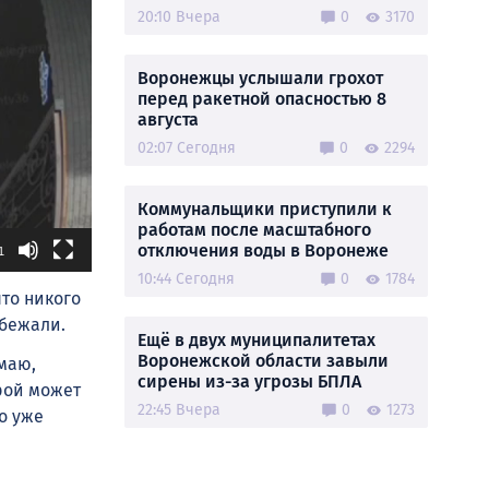
20:10 Вчера
0
3170
Воронежцы услышали грохот
перед ракетной опасностью 8
августа
02:07 Сегодня
0
2294
Коммунальщики приступили к
работам после масштабного
отключения воды в Воронеже
1
10:44 Сегодня
0
1784
что никого
убежали.
Ещё в двух муниципалитетах
Воронежской области завыли
умаю,
сирены из-за угрозы БПЛА
орой может
22:45 Вчера
0
1273
о уже