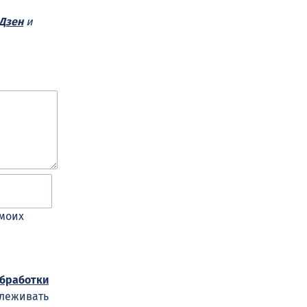
Дзен
и
 моих
обработки
слеживать