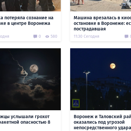
а потеряла сознание на
Машина врезалась в киос
вке в центре Воронежа
остановке в Воронеже: ес
пострадавшая
годня
0
580
11:30 Сегодня
жцы услышали грохот
Воронеж и Таловский ра
ракетной опасностью 8
оказались под угрозой
непосредственного удар