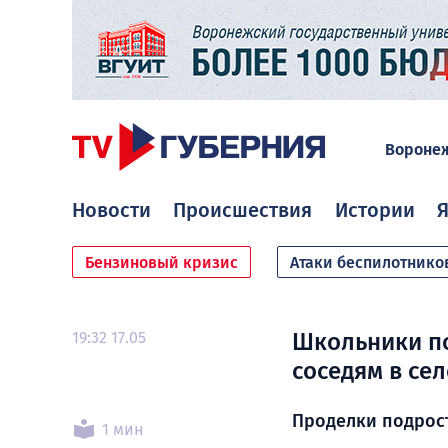
Вороне
Новости
Происшествия
Истории
Я
Бензиновый кризис
Атаки беспилотнико
19:32 17.05
Школьники п
соседям в се
Проделки подрост
1 мин