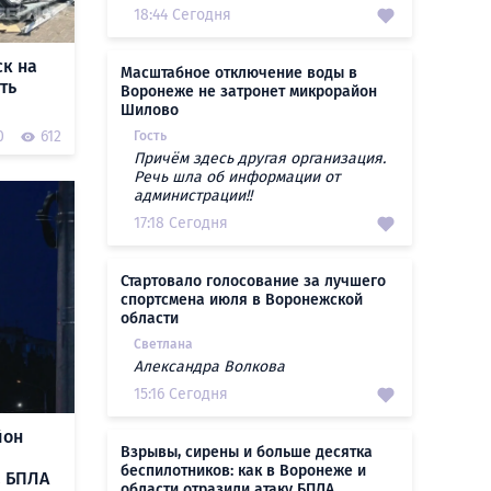
18:44 Сегодня
к на
Масштабное отключение воды в
ть
Воронеже не затронет микрорайон
Шилово
0
612
Гость
Причём здесь другая организация.
Речь шла об информации от
администрации!!
17:18 Сегодня
Стартовало голосование за лучшего
спортсмена июля в Воронежской
области
Светлана
Александра Волкова
15:16 Сегодня
йон
Взрывы, сирены и больше десятка
беспилотников: как в Воронеже и
а БПЛА
области отразили атаку БПЛА