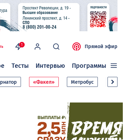
1
Прямой эфир
ть
ое
Тесты
Интервью
Программы
ернатор
«Факел»
Метробус
Дачный сезо