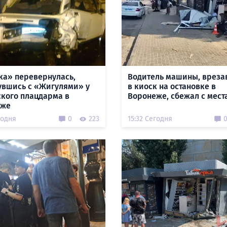
ка» перевернулась,
Водитель машины, врез
увшись с «Жигулями» у
в киоск на остановке в
кого плацдарма в
Воронеже, сбежал с мест
еже
годня
0
223
15:32 Сегодня