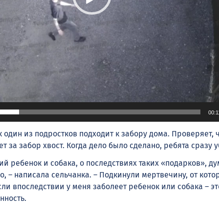
00:1
к один из подростков подходит к забору дома. Проверяет, 
ает за забор хвост. Когда дело было сделано, ребята сразу 
ий ребенок и собака, о последствиях таких «подарков», д
о, – написала сельчанка. – Подкинули мертвечину, от кот
сли впоследствии у меня заболеет ребенок или собака – эт
нность.