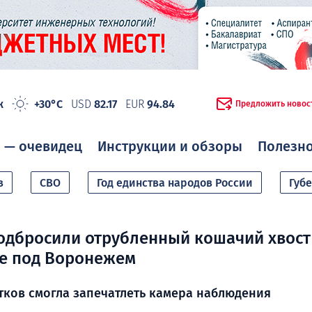
ж
+30°C
USD
82.17
EUR
94.84
Предложить новос
 — очевидец
Инструкции и обзоры
Полезн
в
СВО
Год единства народов России
Губ
одбросили отрубленный кошачий хвост
ле под Воронежем
ков смогла запечатлеть камера наблюдения