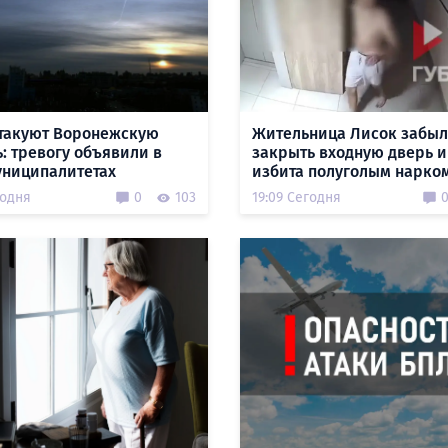
такуют Воронежскую
Жительница Лисок забы
ь: тревогу объявили в
закрыть входную дверь и
униципалитетах
избита полуголым нарко
годня
0
103
19:09 Сегодня