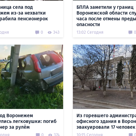
ница села под
БПЛА заметили у границ
жем из-за нехватки
Воронежской области спу
грабила пенсионерок
часа после отмены пред
опасности
годня
0
343
13:02 Сегодня
под Воронежем
Из горевшего администр
улись легковушки: погиб
офисного здания в Воро
нер за рулём
эвакуировали 17 человек
годня
0
374
10:15 Сегодня