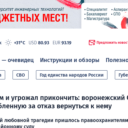
ж
+31°C
USD
80.93
EUR
93.19
Предложить новос
 — очевидец
Инструкции и обзоры
Полезн
в
СВО
Год единства народов России
Губ
м и угрожал прикончить: воронежский
ленную за отказ вернуться к нему
ой любовной трагедии пришлось правоохранителям
айонному суду