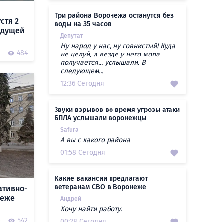
Три района Воронежа останутся без
стя 2
воды на 35 часов
ыдущей
Депутат
Ну народ у нас, ну говнистый! Куда
0
484
не целуй, а везде у него жопа
получается... услышали. В
следующем...
12:36 Сегодня
Звуки взрывов во время угрозы атаки
БПЛА услышали воронежцы
Safura
А вы с какого района
01:58 Сегодня
Какие вакансии предлагают
ветеранам СВО в Воронеже
ативно-
неже
Андрей
Хочу найти работу.
0
542
00:28 Сегодня