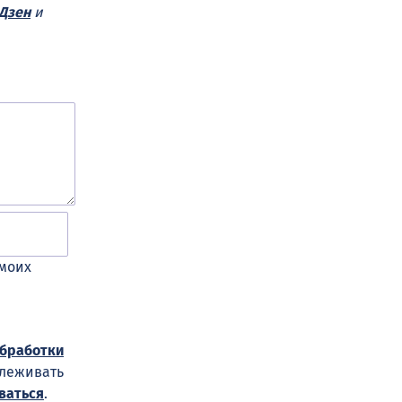
Дзен
и
 моих
обработки
слеживать
ваться
.