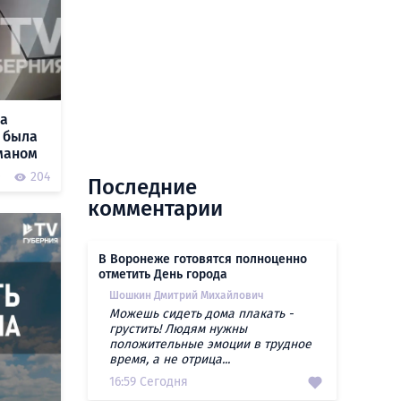
ла
 была
маном
0
204
Последние
комментарии
В Воронеже готовятся полноценно
отметить День города
Шошкин Дмитрий Михайлович
Можешь сидеть дома плакать -
грустить! Людям нужны
положительные эмоции в трудное
время, а не отрица...
16:59 Сегодня