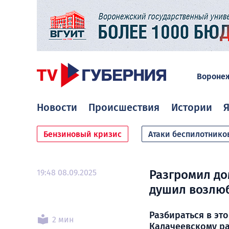
Вороне
Новости
Происшествия
Истории
Я
Бензиновый кризис
Атаки беспилотнико
19:48 08.09.2025
Разгромил до
душил возлюб
Разбираться в эт
2 мин
Калачеевскому р