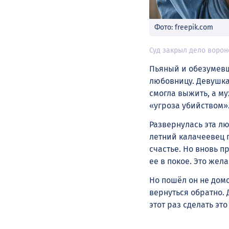
Фото: freepik.com
Суд закрыл дело ворон
Пьяный и обезумев
любовницу. Девушка
смогла выжить, а м
«угроза убийством»
Развернулась эта л
летний калачеевец 
счастье. Но вновь п
ее в покое. Это жел
Но пошёл он не дом
вернуться обратно. 
этот раз сделать эт