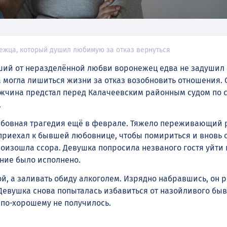
ежца, который душил любимую за отказ вернуться
ший от неразделённой любви воронежец едва не задуши
 могла лишиться жизни за отказ возобновить отношения. 
ужчина предстал перед Калачеевским районным судом по с
.
юбовная трагедия ещё в феврале. Тяжело переживающий 
приехал к бывшей любовнице, чтобы помириться и вновь 
роизошла ссора. Девушка попросила незваного гостя уйти 
ание было исполнено.
ой, а заливать обиду алкоголем. Изрядно набравшись, он 
Девушка снова попыталась избавиться от назойливого быв
о по-хорошему не получилось.