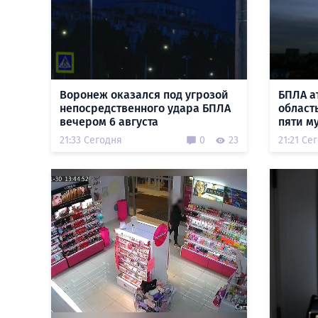
Воронеж оказался под угрозой
БПЛА а
непосредственного удара БПЛА
област
вечером 6 августа
пяти м
21:33 Сегодня
0
23
21:21 Се