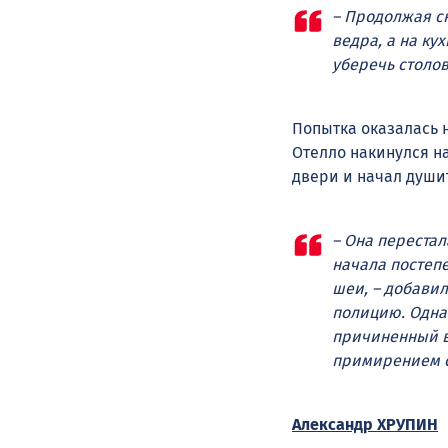
– Продолжая с
ведра, а на ку
уберечь столов
Попытка оказалась 
Отелло накинулся н
двери и начал души
– Она перестал
начала постепе
шеи, – добави
полицию. Одна
причиненный в
примирением с
Александр ХРУПИН