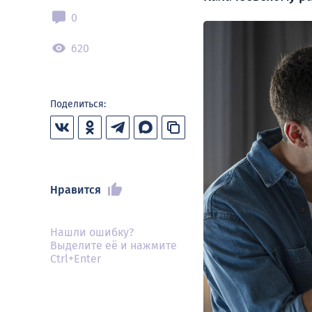
0
620
Поделиться:
Нравится
Нашли ошибку?
Выделите её и нажмите
Ctrl+Enter