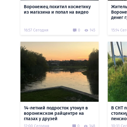
Воронежец похитил косметику
Житель
из магазина и попал на видео
Вороне
денег 
16:57 Сегодня
0
145
15:14 Се
14-летний подросток утонул в
В СНТ 
воронежском райцентре на
столкн
глазах у друзей
пенсио
12:00 Сегодня
0
348
10:31 Се