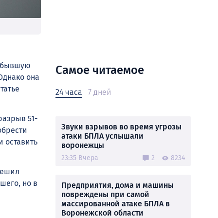
л бывшую
Самое читаемое
Однако она
татье
24 часа
7 дней
разрыв 51-
Звуки взрывов во время угрозы
обрести
атаки БПЛА услышали
и оставить
воронежцы
23:35 Вчера
2
8234
решил
шего, но в
Предприятия, дома и машины
повреждены при самой
массированной атаке БПЛА в
Воронежской области