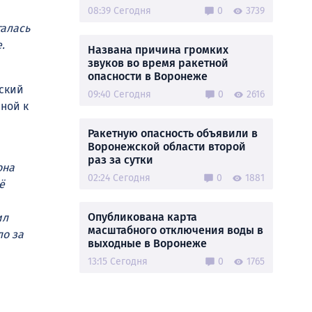
08:39 Сегодня
0
3739
талась
.
Названа причина громких
звуков во время ракетной
опасности в Воронеже
вский
09:40 Сегодня
0
2616
ной к
Ракетную опасность объявили в
Воронежской области второй
раз за сутки
она
02:24 Сегодня
0
1881
ё
Опубликована карта
ил
масштабного отключения воды в
ло за
выходные в Воронеже
13:15 Сегодня
0
1765