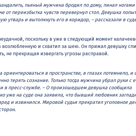
кандалить, пьяный мужчина бродил по дому, пинал ногами
хне от переизбытка чувств перевернул стол. Девушка попы
ую утварь и вытолкнуть его в коридор, – рассказали в суде
неудачной, поскольку в уже в следующий момент калачее
а возлюбленную и схватил за шею. Он прижал девушку спи
ть, не прекращая извергать угрозы расправой.
а ориентироваться в пространстве, в глазах потемнело, и 
нно терять сознание. Только тогда мужчина убрал руки с е
ли в пресс-службе. – О произошедшем девушка сообщила
ко уже на суде она заявила, что бывший любовник заглад
ред и извинился. Мировой судья прекратил уголовное де
торон.