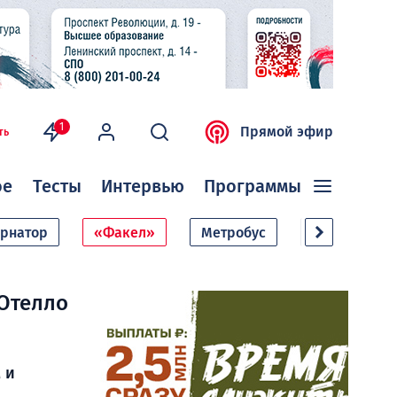
1
Прямой эфир
ть
ое
Тесты
Интервью
Программы
ернатор
«Факел»
Метробус
Дачный сезо
 Отелло
 и