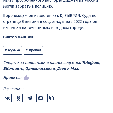
Из-за просроченного паспорта диджея из России
могли забрать в полицию.
Воронежцам он известен как DJ FЫRРИN. Судя по
странице Дмитрия в соцсетях, в мае 2022 года он
выступал на вечеринках в родном городе.
Виктор ЧАШКИН
музыка
пропал
Следите за новостями в наших соцсетях:
Telegram
,
ВКонтакте
,
Одноклассники
,
Дзен
и
Max
.
Нравится
Поделиться: