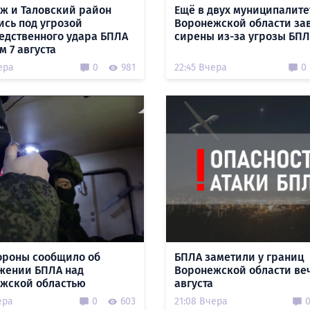
ж и Таловский район
Ещё в двух муниципалите
ись под угрозой
Воронежской области за
едственного удара БПЛА
сирены из-за угрозы БП
м 7 августа
ера
0
981
22:45 Вчера
0
роны сообщило об
БПЛА заметили у границ
жении БПЛА над
Воронежской области ве
жской областью
августа
ера
0
603
21:08 Вчера