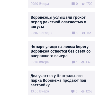
20:10 Вчера
0
1702
Воронежцы услышали грохот
перед ракетной опасностью 8
августа
02:07 Сегодня
0
1651
Четыре улицы на левом берегу
Воронежа остаются без света со
вчерашнего вечера
09:16 Вчера
1
1320
Два участка у Центрального
парка Воронежа продают под
застройку
13:06 Вчера
0
1268