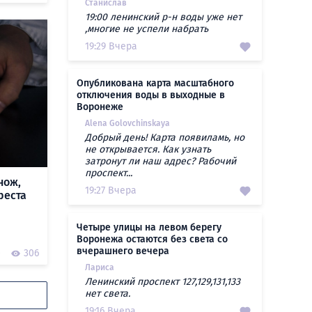
Станислав
19:00 ленинский р-н воды уже нет
,многие не успели набрать
19:29 Вчера
Опубликована карта масштабного
отключения воды в выходные в
Воронеже
Alena Golovchinskaya
Добрый день! Карта появиламь, но
не открывается. Как узнать
затронут ли наш адрес? Рабочий
проспект...
нож,
19:27 Вчера
реста
Четыре улицы на левом берегу
Воронежа остаются без света со
вчерашнего вечера
0
306
Лариса
Ленинский проспект 127,129,131,133
нет света.
19:16 Вчера