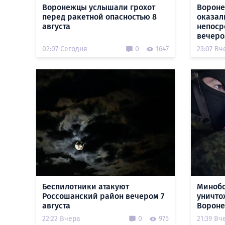
Воронежцы услышали грохот
Вороне
перед ракетной опасностью 8
оказал
августа
непоср
вечеро
02:07 Сегодня
0
1647
23:07 Вч
Беспилотники атакуют
Минобо
Россошанский район вечером 7
уничто
августа
Вороне
22:22 Вчера
0
975
21:39 Вч