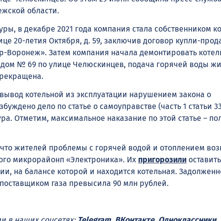
жской области.
ры, в декабре 2021 года компания стала собственником к
ице 20-летия Октября, д. 59, заключив договор купли-прод
-Воронеж». Затем компания начала демонтировать котел
 дом № 69 по улице Челюскинцев, подача горячей воды ж
прекращена.
 вывод котельной из эксплуатации нарушением закона о
буждено дело по статье о самоуправстве (часть 1 статьи 33
ра. Отметим, максимальное наказание по этой статье – по
 что жителей проблемы с горячей водой и отоплением воз
ого микрорайонп «Электроника». Их
пригорозили
оставить
ии, на балансе которой и находится котельная. Задолженн
поставщиком газа превысила 90 млн рублей.
ми в наших соцсетях:
Telegram
,
ВКонтакте
,
Одноклассники
,