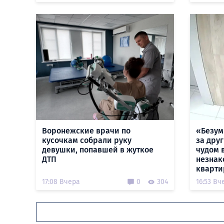
Воронежские врачи по
«Безум
кусочкам собрали руку
за дру
девушки, попавшей в жуткое
чудом 
ДТП
незнак
кварти
17:08 Вчера
0
304
16:53 Вч