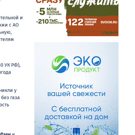
отельной и
ажи с АО
ьную,
ителям
0 УК РФ),
лгода
никли у
 без газа
ость
Дзен
и