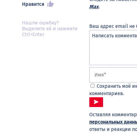
Нравится
Max
.
Нашли ошибку?
Ваш адрес email не 
Выделите её и нажмите
Ctrl+Enter
Сохранить моё им
комментариев.
Оставляя комментар
персональных данн
ответы и реакции п