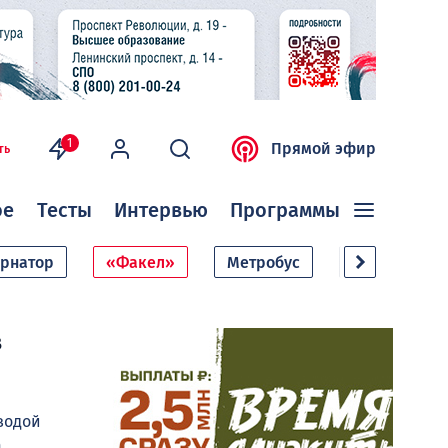
1
Прямой эфир
ть
ое
Тесты
Интервью
Программы
ернатор
«Факел»
Метробус
Дачный сезо
в
водой
а