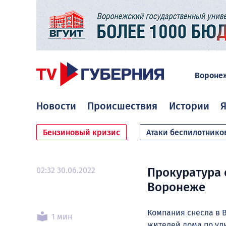
Вороне
Новости
Происшествия
Истории
Я
Бензиновый кризис
Атаки беспилотнико
02:32 30.06.2022
Прокуратура 
Воронеже
Компания снесла в 
1 мин
жителей дома по ул