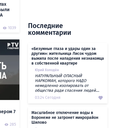
тах
выли
ЛА
Последние
1039
комментарии
«Безумные глаза и удары один за
другим»: жительница Лисок чудом
выжила после нападения незнакомца
в собственной квартире
Юрий Холодён
НАТУРАЛЬНЫЙ ОПАСНЫЙ
НАРКОМАН, которого НАДО
немедленно изолировать от
общества ради спасения людей....
03:24 Сегодня
чером 7
Масштабное отключение воды в
Воронеже не затронет микрорайон
Шилово
0
285