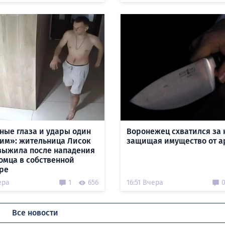
ные глаза и удары один
Воронежец схватился за 
гим»: жительница Лисок
защищая имущество от а
выжила после нападения
омца в собственной
ре
ера
1
656
16:51 Вчера
Все новости