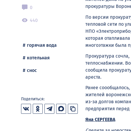
прокуратуры Вороне
0
По версии прокурату
440
тепловой сети по ул
НПО «Электроприбор
которая отапливала
многоэтажки была 
горячая вода
Прокуратура сочла,
котельная
теплоснабжении. Воз
сообщила прокурату
снос
ареста.
Ранее соообщалось,
жителей воронежск
Поделиться:
из-за долгов компан
предприятия перед 
Яна СЕРГЕЕВА
Следите за новостя