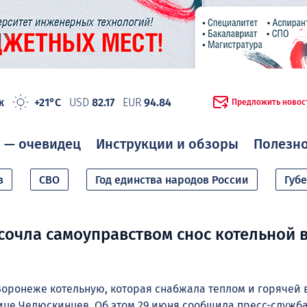
ж
+21°C
USD
82.17
EUR
94.84
Предложить новос
 — очевидец
Инструкции и обзоры
Полезн
в
СВО
Год единства народов России
Губ
сочла самоуправством снос котельной 
Воронеже котельную, которая снабжала теплом и горячей 
ице Челюскинцев. Об этом 29 июня сообщила пресс-служб