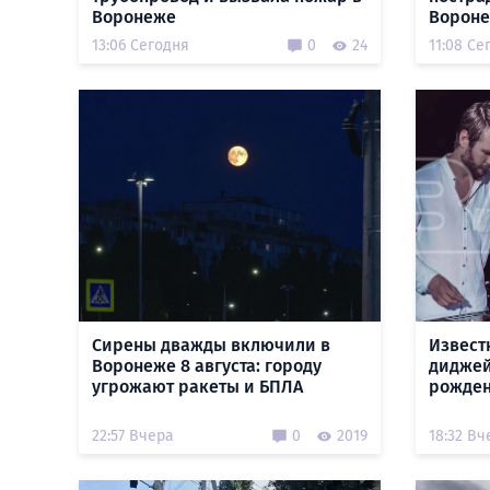
Воронеже
Ворон
13:06 Сегодня
0
24
11:08 Се
Сирены дважды включили в
Извест
Воронеже 8 августа: городу
диджей
угрожают ракеты и БПЛА
рожде
22:57 Вчера
0
2019
18:32 Вч