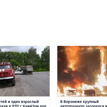
етей и один взрослый
В Воронеже крупный
дали в ДТП с КамАЗом под
автотехцентр загорелся 