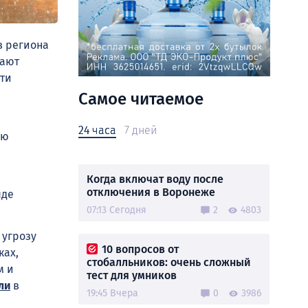
в региона
тают
ти
Самое читаемое
24 часа
7 дней
ью
Когда включат воду после
отключения в Воронеже
яде
07:13 Сегодня
2
4803
 угрозу
10 вопросов от
ках,
стобалльников: очень сложный
м и
тест для умников
ли
в
19:45 Вчера
0
3986