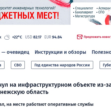
ж
+22°C
USD
82.17
EUR
94.84
Предложить новос
 — очевидец
Инструкции и обзоры
Полезн
в
СВО
Год единства народов России
Губ
ул на инфраструктурном объекте из-за
нежскую область
ал, на месте работают оперативные службы