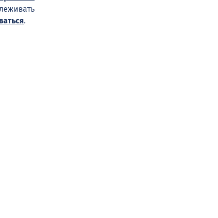
слеживать
ваться
.