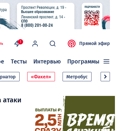
1
Прямой эфир
ть
ое
Тесты
Интервью
Программы
ернатор
«Факел»
Метробус
Дачный сезо
 атаки