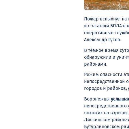
Пожар вспыхнул на 
из-за атаки БПЛА в 
оперативные службы
Александр Гусев.
В тёмное время сут
обнаружили и уничт
районами.
Режим опасности ат
непосредственной о
городов и районов,
Воронежцы
услыша
непосредственного у
похожих на взрывы.
Лискинском районах,
Бутурлиновском райо