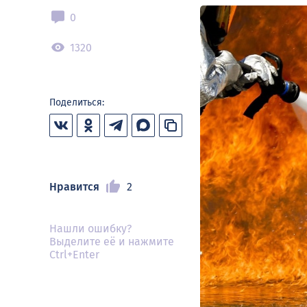
0
1320
Поделиться:
Нравится
2
Нашли ошибку?
Выделите её и нажмите
Ctrl+Enter