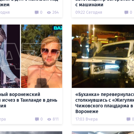
ежем
с машинами
годня
0
264
09:22 Сегодня
0
ный воронежский
«Буханка» перевернулас
 исчез в Таиланде в день
столкнувшись с «Жигуля
ния
Чижовского плацдарма в
Воронеже
ера
0
811
17:03 Вчера