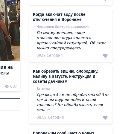
Когда включат воду после
отключения в Воронеже
Неженцев Дмитрий давидович
По моему мнению, такое
отключение воды является
чрезвычайной ситуацией...Об этом
нужно предупреждать...
09:19 Сегодня
ние на
Как обрезать вишню, смородину,
нежа
малину в августе: инструкция и
советы дачникам
0
887
Татьяна
Срезы до 5 см не обрабатывать? Это
где ж вы видели побеги такой
толщины? Не обрабатывать, если
меньш...
08:58 Сегодня
Воронежцы сообщают о новых