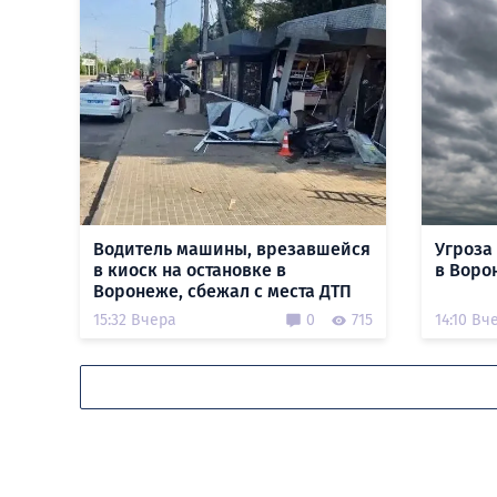
Водитель машины, врезавшейся
Угроза
в киоск на остановке в
в Воро
Воронеже, сбежал с места ДТП
15:32 Вчера
0
715
14:10 Вч