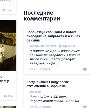
2420
Последние
комментарии
Воронежцы сообщают о новых
очередях на заправках и АЗС без
бензина
Колядинцев Алексанлр Юрьевич
В Воронеже 4 день вообще нет
бензина на заправках. Стало на
много хуже. Власти доводят
неверную инфо...
10:47 Сегодня
ь,
ми» у
Когда включат воду после
отключения в Воронеже
Алексей
0
682
Чапаева9.08 11.00 воды
нет,отключили около 19.30 8.08
10:45 Сегодня