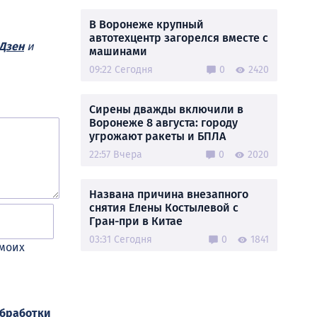
В Воронеже крупный
автотехцентр загорелся вместе с
Дзен
и
машинами
09:22 Сегодня
0
2420
Сирены дважды включили в
Воронеже 8 августа: городу
угрожают ракеты и БПЛА
22:57 Вчера
0
2020
Названа причина внезапного
снятия Елены Костылевой с
Гран-при в Китае
03:31 Сегодня
0
1841
 моих
обработки