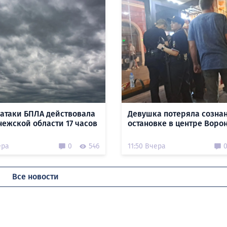
 атаки БПЛА действовала
Девушка потеряла созна
нежской области 17 часов
остановке в центре Воро
ера
0
546
11:50 Вчера
Все новости