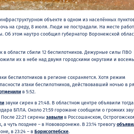
инфраструктурном объекте в одном из населённых пункто
ночь на среду, 8 июля. Люди не пострадали. На месте рабо
. Об этом наутро сообщил губернатор Воронежской облас
ок в области сбили 12 беспилотников. Дежурные силы ПВО
ожили их в небе над двумя городскими округами и восем
аки беспилотников в регионе сохраняется. Хотя режим
пасности атаки беспилотников, действовавший ночью в р
отменили
в 5:52.
ли
звуки сирен в 21:48. В областном центре объявили тогда
дара БПЛА. Около 21:59 горожане сообщили о громких зву
 После 22:21 сирены
завыли
в Россошанском, Острогожско
 а чуть позднее – в Нововоронеже. В 23:14 тревогу
объяви
не, в 23:24 – в
Борисоглебске
.