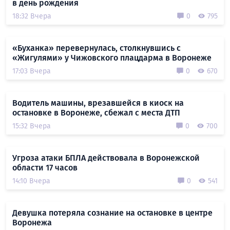
в день рождения
18:32 Вчера
0
795
«Буханка» перевернулась, столкнувшись с
«Жигулями» у Чижовского плацдарма в Воронеже
17:03 Вчера
0
670
Водитель машины, врезавшейся в киоск на
остановке в Воронеже, сбежал с места ДТП
15:32 Вчера
0
700
Угроза атаки БПЛА действовала в Воронежской
области 17 часов
14:10 Вчера
0
541
Девушка потеряла сознание на остановке в центре
Воронежа