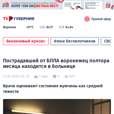
Прямой эфир
Воронеж
+21°C
USD
82.17
EUR
94.84
Бензиновый кризис
Атаки беспилотников
СВО
Пострадавший от БПЛА воронежец полтора
месяца находится в больнице
21:36 2026-05-18
1 мин
0
801
Врачи оценивают состояние мужчины как средней
тяжести