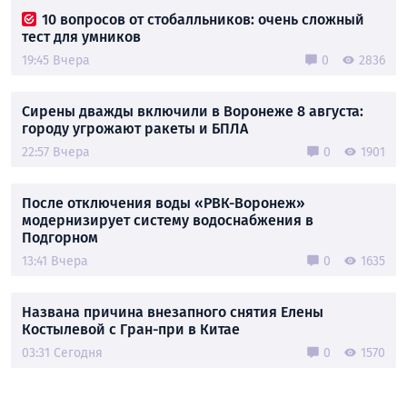
10 вопросов от стобалльников: очень сложный
тест для умников
19:45 Вчера
0
2836
Сирены дважды включили в Воронеже 8 августа:
городу угрожают ракеты и БПЛА
22:57 Вчера
0
1901
После отключения воды «РВК-Воронеж»
модернизирует систему водоснабжения в
Подгорном
13:41 Вчера
0
1635
Названа причина внезапного снятия Елены
Костылевой с Гран-при в Китае
03:31 Сегодня
0
1570