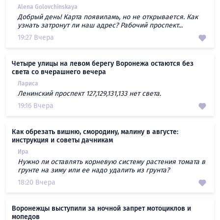
Alena Golovchinskaya
Добрый день! Карта появиламь, но не открывается. Как
узнать затронут ли наш адрес? Рабочий проспект...
19:27 Вчера
Четыре улицы на левом берегу Воронежа остаются без
света со вчерашнего вечера
Лариса
Ленинский проспект 127,129,131,133 нет света.
19:16 Вчера
Как обрезать вишню, смородину, малину в августе:
инструкция и советы дачникам
Ира
Нужно ли оставлять корневую систему растения томата в
грунте на зиму или ее надо удалить из грунта?
18:20 Вчера
Воронежцы выступили за ночной запрет мотоциклов и
мопедов