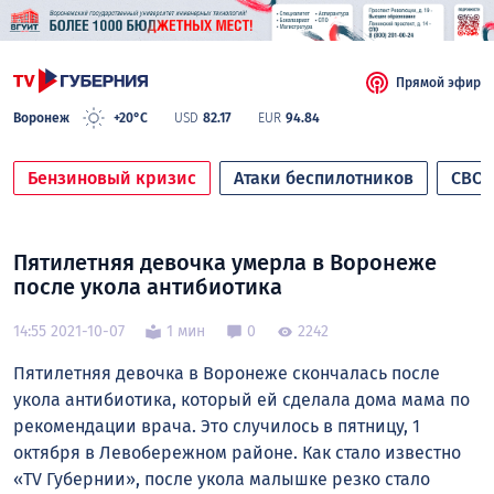
Прямой эфир
Воронеж
+20°C
USD
82.17
EUR
94.84
Бензиновый кризис
Атаки беспилотников
СВО
Пятилетняя девочка умерла в Воронеже
после укола антибиотика
14:55 2021-10-07
1 мин
0
2242
Пятилетняя девочка в Воронеже скончалась после
укола антибиотика, который ей сделала дома мама по
рекомендации врача. Это случилось в пятницу, 1
октября в Левобережном районе. Как стало известно
«TV Губернии», после укола малышке резко стало