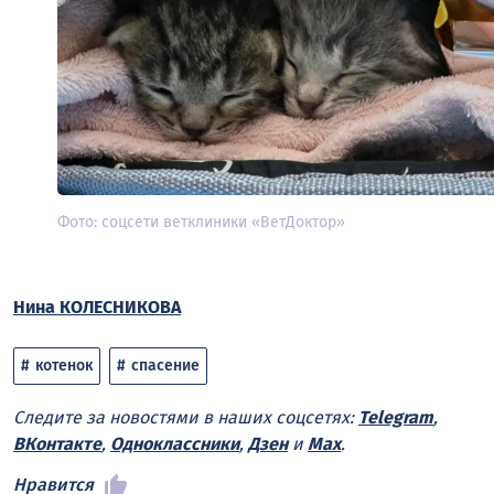
Фото: соцсети ветклиники «ВетДоктор»
Нина КОЛЕСНИКОВА
котенок
спасение
Следите за новостями в наших соцсетях:
Telegram
,
ВКонтакте
,
Одноклассники
,
Дзен
и
Max
.
Нравится