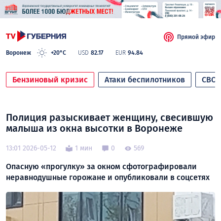
Прямой эфир
Воронеж
+20°C
USD
82.17
EUR
94.84
Бензиновый кризис
Атаки беспилотников
СВО
Полиция разыскивает женщину, свесившую
малыша из окна высотки в Воронеже
13:01 2026-05-12
1 мин
0
569
Опасную «прогулку» за окном сфотографировали
неравнодушные горожане и опубликовали в соцсетях