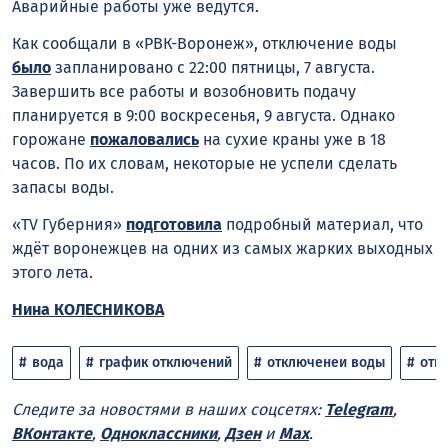
Аварийные работы уже ведутся.
Как сообщали в «РВК-Воронеж», отключение воды
было
запланировано с 22:00 пятницы, 7 августа.
Завершить все работы и возобновить подачу
планируется в 9:00 воскресенья, 9 августа. Однако
горожане
пожаловались
на сухие краны уже в 18
часов. По их словам, некоторые не успели сделать
запасы воды.
«TV Губерния»
подготовила
подробный материал, что
ждёт воронежцев на одних из самых жарких выходных
этого лета.
Нина КОЛЕСНИКОВА
вода
график отключений
отключенеи воды
отк
Следите за новостями в наших соцсетях:
Telegram
,
ВКонтакте
,
Одноклассники
,
Дзен
и
Max
.