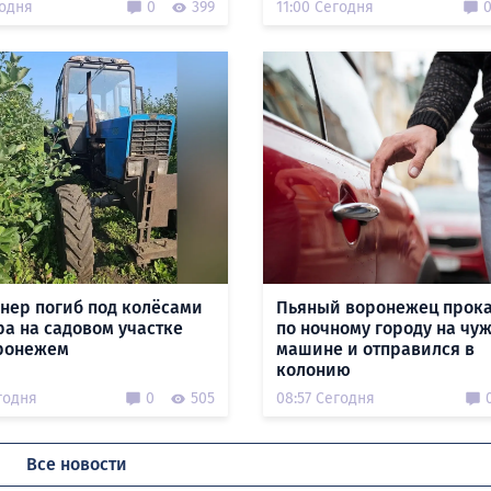
годня
0
399
11:00 Сегодня
нер погиб под колёсами
Пьяный воронежец прок
ра на садовом участке
по ночному городу на чу
ронежем
машине и отправился в
колонию
годня
0
505
08:57 Сегодня
Все новости