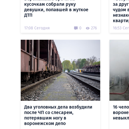
кусочкам собрали руку
за дру
девушки, попавшей в жуткое
чудом 
ДТП
незнак
кварти
17:08 Сегодня
0
276
16:53 Се
Два уголовных дела возбудили
16 чел
после ЧП со слесарем,
вороне
потерявшим ногу в
невыкл
воронежском депо