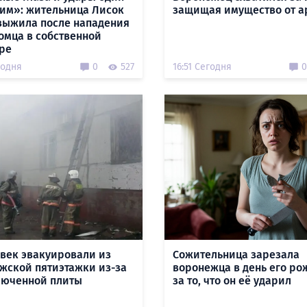
гим»: жительница Лисок
защищая имущество от а
выжила после нападения
омца в собственной
ре
годня
0
527
16:51 Сегодня
0
овек эвакуировали из
Сожительница зарезала
жской пятиэтажки из-за
воронежца в день его ро
юченной плиты
за то, что он её ударил