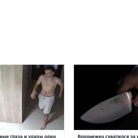
ные глаза и удары один
Воронежец схватился за 