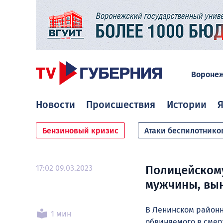
Вороне
Новости
Происшествия
Истории
Я
Бензиновый кризис
Атаки беспилотнико
17:02 09.03.2023
Полицейскому
мужчины, вын
В Ленинском районн
1 мин
обвиняемого в сме