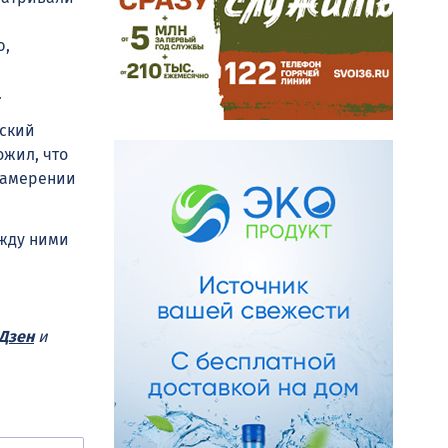
ю,
.
йский
жил, что
намерении
ежду ними
Дзен
и