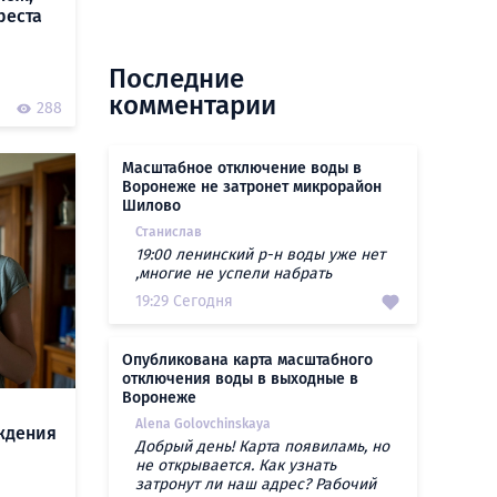
реста
Последние
комментарии
288
Масштабное отключение воды в
Воронеже не затронет микрорайон
Шилово
Станислав
19:00 ленинский р-н воды уже нет
,многие не успели набрать
19:29 Сегодня
Опубликована карта масштабного
отключения воды в выходные в
Воронеже
Alena Golovchinskaya
ждения
Добрый день! Карта появиламь, но
не открывается. Как узнать
затронут ли наш адрес? Рабочий