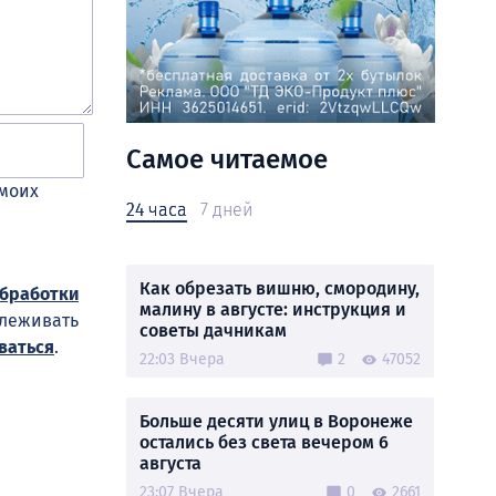
Самое читаемое
 моих
24 часа
7 дней
Как обрезать вишню, смородину,
обработки
малину в августе: инструкция и
слеживать
советы дачникам
ваться
.
22:03 Вчера
2
47052
Больше десяти улиц в Воронеже
остались без света вечером 6
августа
23:07 Вчера
0
2661