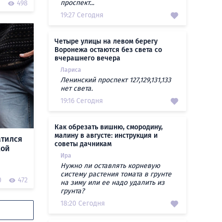
проспект...
0
498
19:27 Сегодня
Четыре улицы на левом берегу
Воронежа остаются без света со
вчерашнего вечера
Лариса
Ленинский проспект 127,129,131,133
нет света.
19:16 Сегодня
Как обрезать вишню, смородину,
малину в августе: инструкция и
атился
советы дачникам
жой
Ира
Нужно ли оставлять корневую
систему растения томата в грунте
0
472
на зиму или ее надо удалить из
грунта?
18:20 Сегодня