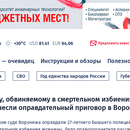
ж
+30°C
USD
81.41
EUR
94.06
Предложить новос
 — очевидец
Инструкции и обзоры
Полезн
в
СВО
Год единства народов России
Губ
, обвиняемому в смертельном избиени
если оправдательный приговор в Вор
ом суде Воронежа оправдали 27-летнего бывшего полицей
ртельном избиении мужчины. Дело правоохранителя расс