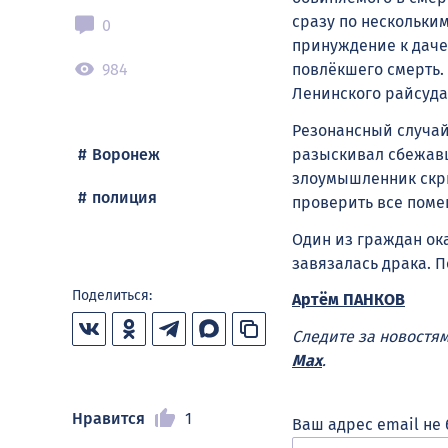
сразу по нескольки
0
принуждение к даче
984
повлёкшего смерть.
Ленинского райсуда
Резонансный случай
разыскивал сбежавш
Воронеж
злоумышленник скры
полиция
проверить все поме
Один из граждан ок
завязалась драка. 
Поделиться:
Артём ПАНКОВ
Следите за новостя
Max
.
Нравится
1
Ваш адрес email не 