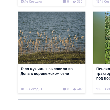
15:44 Сегодня
0
330
13:14 Се
Тело мужчины выловили из
Пенсио
Дона в воронежском селе
тракто
под Во
10:39 Сегодня
0
407
10:05 Се