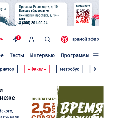
1
Прямой эфир
ть
ое
Тесты
Интервью
Программы
ернатор
«Факел»
Метробус
Дачный сезо
и
онеже
ского,
матривали