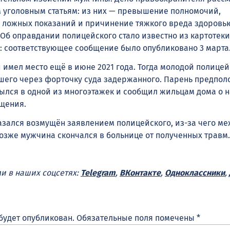
м уголовным статьям: из них — превышение полномочий,
 ложных показаний и причинение тяжкого вреда здоровь
 Об оправдании полицейского стало известно из картотеки
: соответствующее сообщение было опубликовано 3 марта
 имел место ещё в июне 2021 года. Тогда молодой полице
его через форточку суда задержанного. Парень предполо
лся в одной из многоэтажек и сообщил жильцам дома о 
щения.
азался возмущён заявлением полицейского, из-за чего м
Позже мужчина скончался в больнице от полученных травм.
ми в наших соцсетях:
Telegram
,
ВКонтакте
,
Одноклассники
,
будет опубликован.
Обязательные поля помечены
*