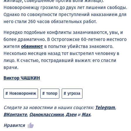
жилище, совершённое против воли жильца).
Нововоронежцу грозило до двух лет лишения свободы.
Однако по совокупности преступлений наказанием для
него стали 260 часов обязательных работ.
Нередко подобные конфликты заканчиваются, увы, и
более драматично. В Острогожске 60-летнего местного
жителя
обвиняют
в попытке убийства знакомого.
Несколько месяцев назад тот выстрелил человеку в
лицо. К счастью, пострадавший выжил: его спасли
врачи.
Виктор ЧАШКИН
Нововоронеж
топор
угроза
Следите за новостями в наших соцсетях:
Telegram
,
ВКонтакте
,
Одноклассники
,
Дзен
и
Max
.
Нравится