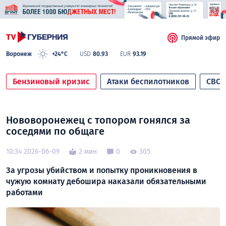
Прямой эфир
Воронеж
+24°C
USD
80.93
EUR
93.19
Бензиновый кризис
Атаки беспилотников
СВО
Нововоронежец с топором гонялся за
соседями по общаге
10:34 2026-06-09
2 мин
0
305
За угрозы убийством и попытку проникновения в
чужую комнату дебошира наказали обязательными
работами