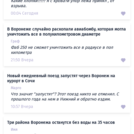
Какие хлопки????? Я с кровати упор лежа принял , от
взрыва.
00:04 Сегодня
В Воронеже случайно раскопали авиабомбу, которая могла
уничтожить все в полукилометровом диаметре
Граф
Фаб 250 не сможет уничтожить все в радиусе в пол
километра
21:50 Вчера
Новый ежедневный поезд запустят через Воронеж на
курорт в Сочи
Марго
Что значит "запустят"? Этот поезд никто не отменял. С
прошлого года на нем в Нижний и обратно ездим.
10:57 Вчера
Три района Воронежа останутся без воды на 35 часов
Имя