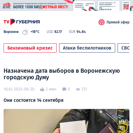
Прямой эфир
Воронеж
+18°C
USD
82.17
EUR
94.84
Бензиновый кризис
Атаки беспилотников
СВО
Назначена дата выборов в Воронежскую
городскую Думу
16:43 2025-06-20
2 мин
0
721
Они состоятся 14 сентября