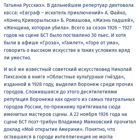
Татьяна Русских». В дальнейшем репертуар диктовала
касса: «Евграф – искатель приключений» А. Файко,
«Конец Криворыльска» Б. Ромашова, «Жизнь падшей»,
«Женщина, которая убила». Всего за сезон 1926 – 1927
годов на сцене БСТ было поставлено 30 пьес. И хотя
были в афише «Гроза», «Гамлет», «Горе от ума»,
говорить о высоком искусстве в таких условиях вряд
ли уместно.
И всё же известный советский искусствовед Николай
Пиксанов в книге «Областные культурные гнёзда»,
изданной в 1928 году, выделил Воронеж среди прочих
городов. Сложившаяся до этого десятилетиями
репутация Воронежа как одного из самых театральных
городов России, по-прежнему притягивала сюда
именитых мастеров сцены. А 22 ноября 1926 года на
сцене БСТ поэт-трибун Владимир Маяковский прочитал
доклад «Моё открытие Америки». Понятно, что
оставшаяся в городе интеллигенция не могла