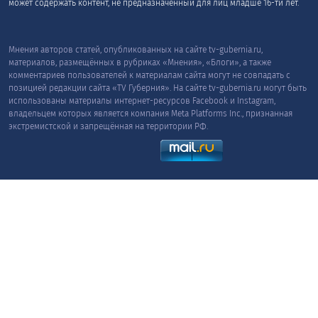
может содержать контент, не предназначенный для лиц младше 16-ти лет.
Мнения авторов статей, опубликованных на сайте tv-gubernia.ru,
материалов, размещённых в рубриках «Мнения», «Блоги», а также
комментариев пользователей к материалам сайта могут не совпадать с
позицией редакции сайта «TV Губерния». На сайте tv-gubernia.ru могут быть
использованы материалы интернет-ресурсов Facebook и Instagram,
владельцем которых является компания Meta Platforms Inc., признанная
экстремистской и запрещённая на территории РФ.