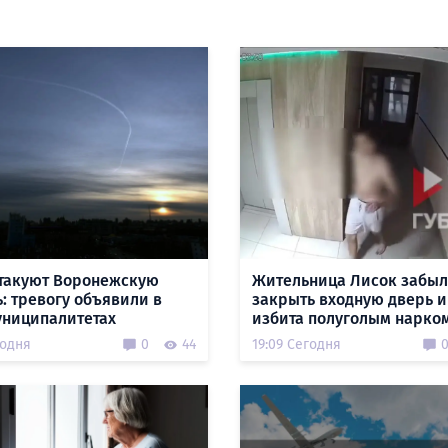
такуют Воронежскую
Жительница Лисок забы
ь: тревогу объявили в
закрыть входную дверь и
униципалитетах
избита полуголым нарко
годня
0
44
19:09 Сегодня