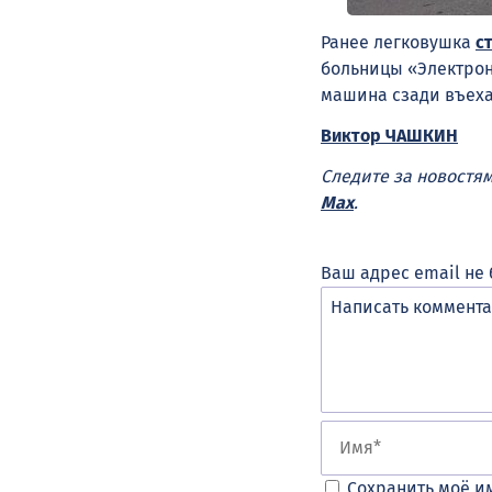
Ранее легковушка
с
больницы «Электрон
машина сзади въеха
Виктор ЧАШКИН
Следите за новостя
Max
.
Ваш адрес email не 
Сохранить моё им