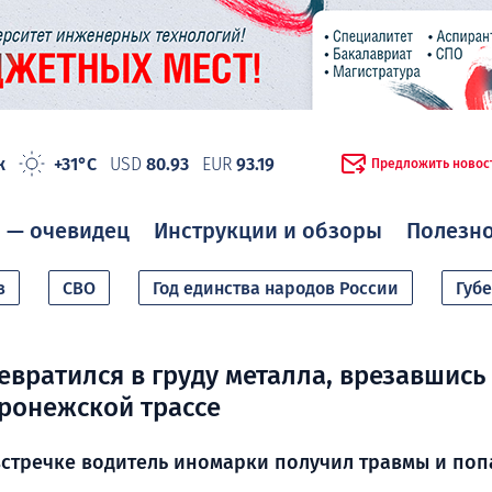
ж
+31°C
USD
80.93
EUR
93.19
Предложить новос
 — очевидец
Инструкции и обзоры
Полезн
в
СВО
Год единства народов России
Губ
евратился в груду металла, врезавшись
оронежской трассе
стречке водитель иномарки получил травмы и поп