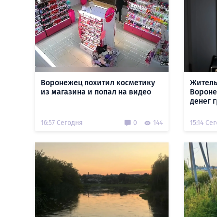
Воронежец похитил косметику
Житель
из магазина и попал на видео
Вороне
денег 
16:57 Сегодня
0
144
15:14 Се