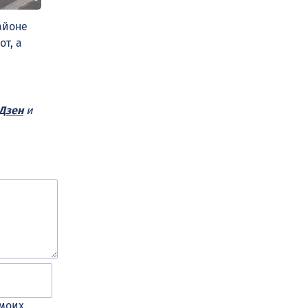
айоне
т, а
Дзен
и
 моих