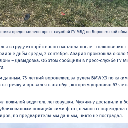
ествия предоставлено пресс-службой ГУ МВД по Воронежской обла
лся в груду искорёженного металла после столкновения с
районе днём среды, 3 сентября. Авария произошла около 12
Дон» – Давыдовка. Об этом сообщили в пресс-службе ГУ М
ти.
 данным, 73-летний воронежец за рулём BMW X3 по каким
 встречку и врезался в автобус, которым управлял 63-лет
ил пожилой водитель легковушки. Мужчину доставили в бо
опубликованным полицейскими фото, немного повреждена 
жиров, по предварительным данным, никто не пострадал.