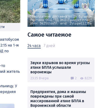
сти
Самое читаемое
 автобусом
:15 на 1-м
24 часа
7 дней
ВД по
Звуки взрывов во время угрозы
-то
атаки БПЛА услышали
ний житель
воронежцы
23:35 Вчера
2
8229
льницу. У
Предприятия, дома и машины
передняя
повреждены при самой
массированной атаке БПЛА в
Воронежской области