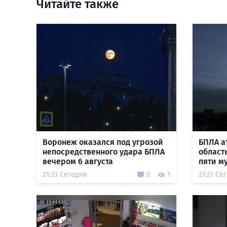
Читайте также
Воронеж оказался под угрозой
БПЛА а
непосредственного удара БПЛА
област
вечером 6 августа
пяти м
21:33 Сегодня
0
1
21:21 Се