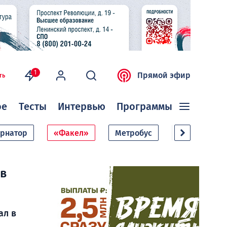
1
Прямой эфир
ть
ое
Тесты
Интервью
Программы
ернатор
«Факел»
Метробус
Дачный сезо
 в
ал в