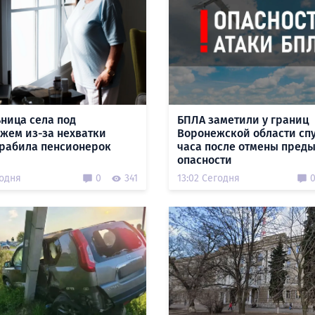
ница села под
БПЛА заметили у границ
жем из-за нехватки
Воронежской области спу
грабила пенсионерок
часа после отмены пред
опасности
годня
0
341
13:02 Сегодня