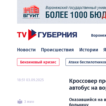
Вороне
Новости
Происшествия
Истории
Я
Бензиновый кризис
Атаки беспилотнико
18:51 03.09.2025
Кроссовер пр
автобус на в
Оказавшийся на в
3 мин
больницу