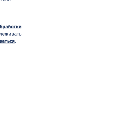
обработки
слеживать
ваться
.