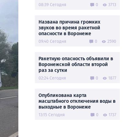
08:39 Сегодня
0
3713
Названа причина громких
звуков во время ракетной
опасности в Воронеже
09:40 Сегодня
0
2590
Ракетную опасность объявили в
Воронежской области второй
раз за сутки
02:24 Сегодня
0
1877
Опубликована карта
масштабного отключения воды в
выходные в Воронеже
13:15 Сегодня
0
1737