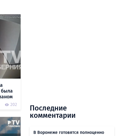
ла
 была
маном
0
202
Последние
комментарии
В Воронеже готовятся полноценно