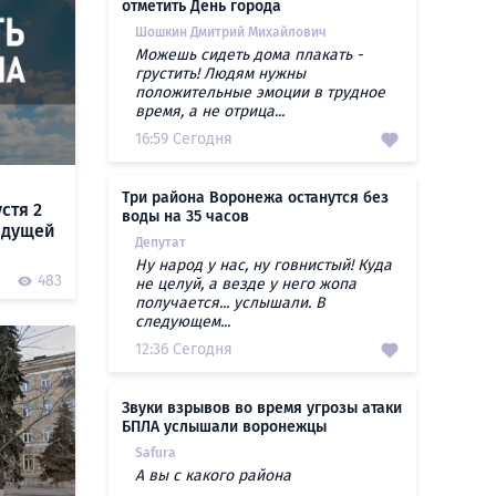
отметить День города
Шошкин Дмитрий Михайлович
Можешь сидеть дома плакать -
грустить! Людям нужны
положительные эмоции в трудное
время, а не отрица...
16:59 Сегодня
Три района Воронежа останутся без
стя 2
воды на 35 часов
ыдущей
Депутат
Ну народ у нас, ну говнистый! Куда
0
483
не целуй, а везде у него жопа
получается... услышали. В
следующем...
12:36 Сегодня
Звуки взрывов во время угрозы атаки
БПЛА услышали воронежцы
Safura
А вы с какого района