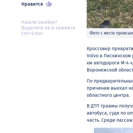
Нравится
Нашли ошибку?
Выделите её и нажмите
Ctrl+Enter
Фото с места происш
Кроссовер преврати
Volvo в Лискинском 
км автодороги М-4 «
Воронежской облас
По предварительным
причинам выехал на
областного центра.
В ДТП травмы получ
автобуса, судя по 
часть. Среди пасса