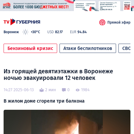
Прямой эфир
Воронеж
+30°C
USD
82.17
EUR
94.84
Бензиновый кризис
Атаки беспилотников
СВО
Из горящей девятиэтажки в Воронеже
ночью эвакуировали 12 человек
14:27 2025-06-13
2 мин
0
1984
В жилом доме сгорели три балкона