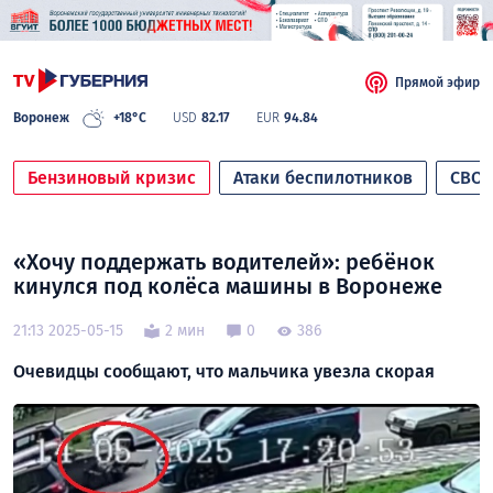
Прямой эфир
Воронеж
+18°C
USD
82.17
EUR
94.84
Бензиновый кризис
Атаки беспилотников
СВО
«Хочу поддержать водителей»: ребёнок
кинулся под колёса машины в Воронеже
21:13 2025-05-15
2 мин
0
386
Очевидцы сообщают, что мальчика увезла скорая