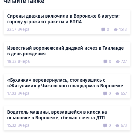
Читайте также
Сирены дважды включили в Воронеже 8 августа:
городу угрожают ракеты и БПЛА
22:57 Вчера
0
1518
Известный воронежский диджей исчез в Таиланде
в день рождения
18:32 Вчера
0
727
«Буханка» перевернулась, столкнувшись с
«Жигулями» у Чижовского плацдарма в Воронеже
17:03 Вчера
0
657
Водитель машины, врезавшейся в киоск на
остановке в Воронеже, сбежал с места ДТП
15:32 Вчера
0
673