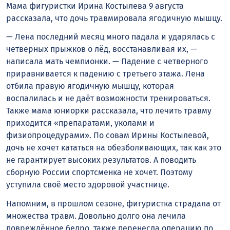
Мама фигуристки Ирина Костылева 9 августа
рассказала, что дочь травмировала ягодичную мышцу.
— Лена последний месяц много падала и ударялась с
четверных прыжков о лëд, восстанавливая их, —
написала мать чемпионки. — Падение с четверного
приравнивается к падению с третьего этажа. Лена
отбила правую ягодичную мышцу, которая
воспалилась и не даëт возможности тренироваться.
Также мама юниорки рассказала, что лечить травму
приходится «препаратами, уколами и
физиопроцедурами». По совам Ирины Костылевой,
дочь не хочет кататься на обезболивающих, так как это
не гарантирует высоких результатов. А поводить
сборную России спортсменка не хочет. Поэтому
уступила своё место здоровой участнице.
Напомним, в прошлом сезоне, фигуристка страдала от
множества травм. Довольно долго она лечила
повреждённое бедро, также перенесла операцию по