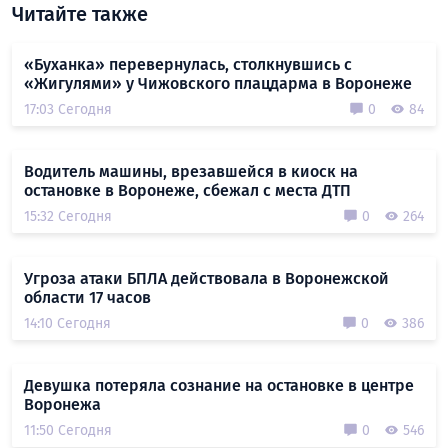
Читайте также
«Буханка» перевернулась, столкнувшись с
«Жигулями» у Чижовского плацдарма в Воронеже
17:03 Сегодня
0
84
Водитель машины, врезавшейся в киоск на
остановке в Воронеже, сбежал с места ДТП
15:32 Сегодня
0
264
Угроза атаки БПЛА действовала в Воронежской
области 17 часов
14:10 Сегодня
0
386
Девушка потеряла сознание на остановке в центре
Воронежа
11:50 Сегодня
0
546