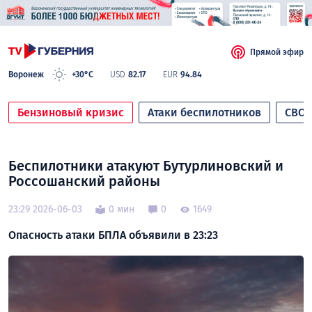
Прямой эфир
Воронеж
+30°C
USD
82.17
EUR
94.84
Бензиновый кризис
Атаки беспилотников
СВО
Беспилотники атакуют Бутурлиновский и
Россошанский районы
23:29 2026-06-03
0 мин
0
1649
Опасность атаки БПЛА объявили в 23:23