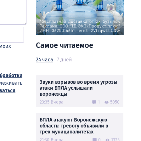
Самое читаемое
 моих
24 часа
7 дней
обработки
Звуки взрывов во время угрозы
слеживать
атаки БПЛА услышали
ваться
.
воронежцы
23:35 Вчера
1
5050
БПЛА атакуют Воронежскую
область: тревогу объявили в
трех муниципалитетах
21:30 Вчера
0
1325