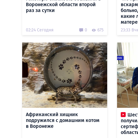
Воронежской области второй
вскарм
раз за сутки
больно,
какие 
матере
02:24 Сегодня
0
675
23:33 Вч
Африканский хищник
Шес
подружился с домашним котом
получи
в Воронеже
сертиф
област