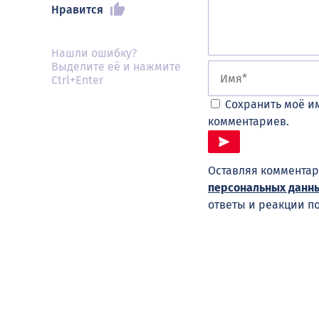
Нравится
Нашли ошибку?
Выделите её и нажмите
Ctrl+Enter
Сохранить моё им
комментариев.
Оставляя комментар
персональных данн
ответы и реакции п