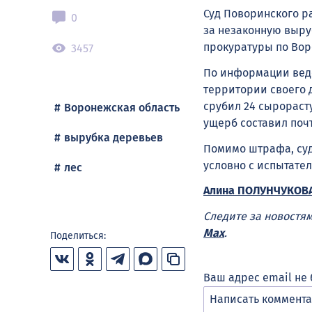
Суд Поворинского р
0
за незаконную выруб
прокуратуры по Вор
3457
По информации ведо
территории своего 
срубил 24 сырораст
Воронежская область
ущерб составил почт
вырубка деревьев
Помимо штрафа, суд
условно с испытател
лес
Алина ПОЛУНЧУКОВ
Следите за новостя
Max
.
Поделиться:
Ваш адрес email не 