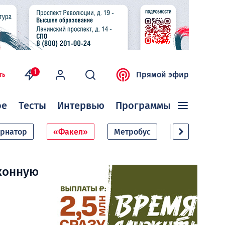
1
Прямой эфир
ть
ое
Тесты
Интервью
Программы
ернатор
«Факел»
Метробус
Дачный сезо
конную