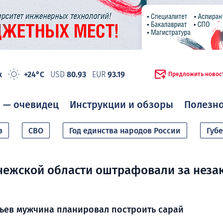
ж
+24°C
USD
80.93
EUR
93.19
Предложить новос
 — очевидец
Инструкции и обзоры
Полезн
в
СВО
Год единства народов России
Губ
нежской области оштрафовали за неза
вьев мужчина планировал построить сарай