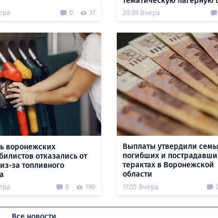
тематическую лагерную 
ера
0
37
20:39 Вчера
Выплаты утвердили семь
ть воронежских
погибших и пострадавши
билистов отказались от
терактах в Воронежской
из-за топливного
области
а
ера
0
190
17:55 Вчера
Все новости