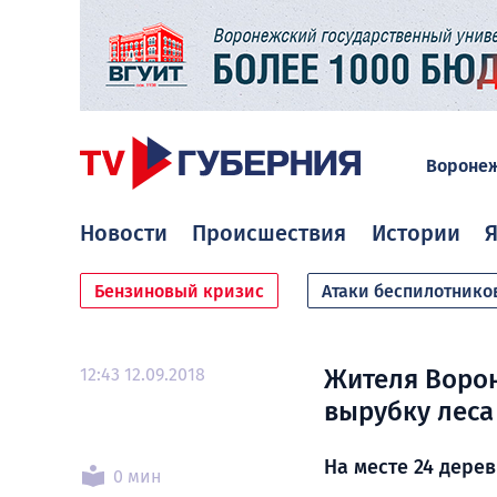
Вороне
Новости
Происшествия
Истории
Я
Бензиновый кризис
Атаки беспилотнико
12:43 12.09.2018
Жителя Воро
вырубку леса
На месте 24 дере
0 мин