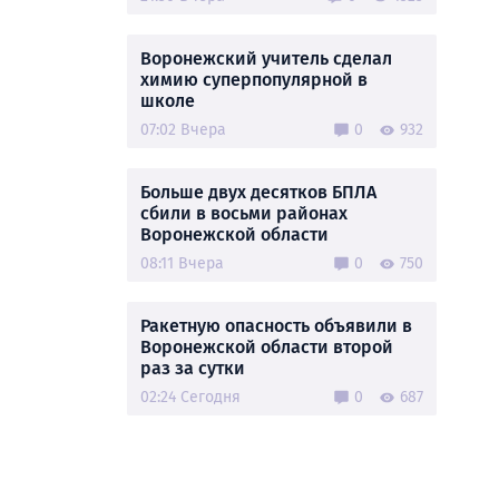
Воронежский учитель сделал
химию суперпопулярной в
школе
07:02 Вчера
0
932
Больше двух десятков БПЛА
сбили в восьми районах
Воронежской области
08:11 Вчера
0
750
Ракетную опасность объявили в
Воронежской области второй
раз за сутки
02:24 Сегодня
0
687