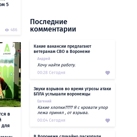
ом 5
Последние
комментарии
0
486
Какие вакансии предлагают
ветеранам СВО в Воронеже
Андрей
Хочу найти работу.
00:28 Сегодня
Звуки взрывов во время угрозы атаки
БПЛА услышали воронежцы
Евгений
Какие хлопки????? Я с кровати упор
лежа принял , от взрыва.
ся в
й
00:04 Сегодня
 для
В Воронеже случайно раскопали