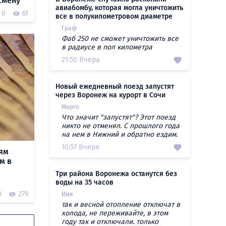
смену
авиабомбу, которая могла уничтожить
0
61
все в полукилометровом диаметре
Граф
Фаб 250 не сможет уничтожить все
в радиусе в пол километра
21:50 Вчера
Новый ежедневный поезд запустят
через Воронеж на курорт в Сочи
Марго
Что значит "запустят"? Этот поезд
никто не отменял. С прошлого года
на нем в Нижний и обратно ездим.
10:57 Вчера
ям
м в
Три района Воронежа останутся без
воды на 35 часов
0
279
Имя
так и весной отопление отключат в
холода, не переживайте, в этом
году так и отключали. только