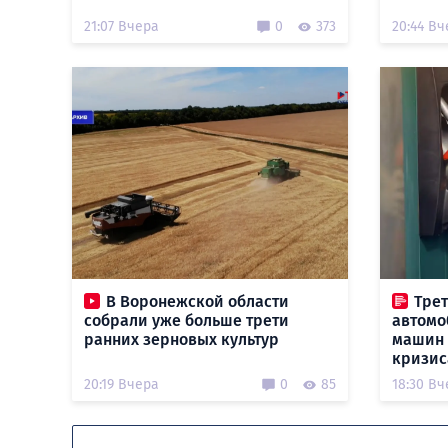
21:07 Вчера
0
373
20:44 Вч
В Воронежской области
Тре
собрали уже больше трети
автомо
ранних зерновых культур
машин 
кризис
20:19 Вчера
0
85
18:30 Вч