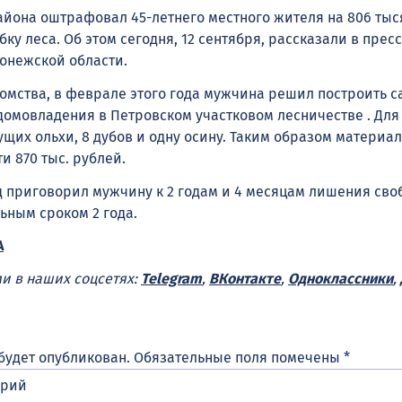
айона оштрафовал 45-летнего местного жителя на 806 тыс
ку леса. Об этом сегодня, 12 сентября, рассказали в прес
онежской области.
мства, в феврале этого года мужчина решил построить с
домовладения в Петровском участковом лесничестве . Для 
ущих ольхи, 8 дубов и одну осину. Таким образом материа
и 870 тыс. рублей.
 приговорил мужчину к 2 годам и 4 месяцам лишения сво
ьным сроком 2 года.
А
ми в наших соцсетях:
Telegram
,
ВКонтакте
,
Одноклассники
,
будет опубликован.
Обязательные поля помечены
*