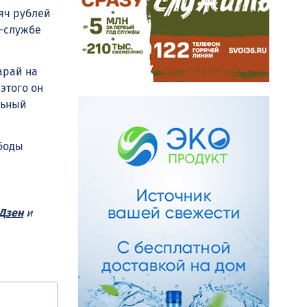
яч рублей
с-службе
арай на
этого он
льный
боды
Дзен
и