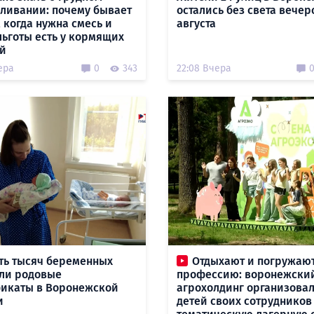
ливании: почему бывает
остались без света вечер
 когда нужна смесь и
августа
льготы есть у кормящих
й
ера
0
343
22:08 Вчера
ть тысяч беременных
Отдыхают и погружают
ли родовые
профессию: воронежски
икаты в Воронежской
агрохолдинг организовал
и
детей своих сотрудников