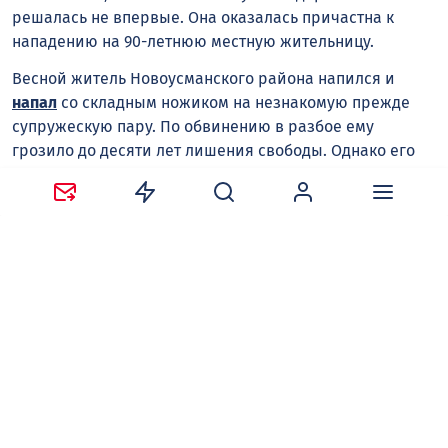
решалась не впервые. Она оказалась причастна к
нападению на 90-летнюю местную жительницу.
Весной житель Новоусманского района напился и
напал
со складным ножиком на незнакомую прежде
супружескую пару. По обвинению в разбое ему
грозило до десяти лет лишения свободы. Однако его
приговорили только к двум годам.
Виктор ЧАШКИН
нападение на людей
пенсионеры
Семилукский райо
Следите за новостями в наших соцсетях:
Telegram
,
ВКонтакте
,
Одноклассники
,
Дзен
и
Max
.
Нравится
Поделиться: