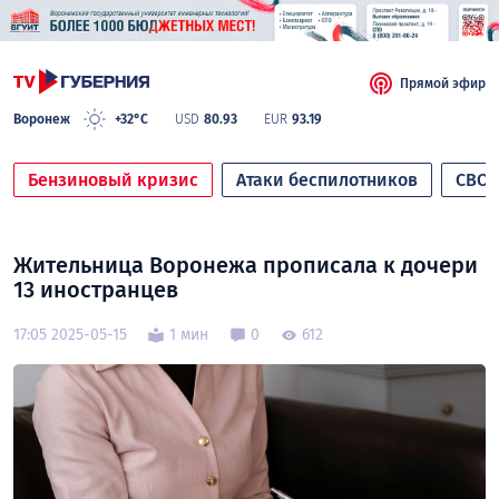
Прямой эфир
Воронеж
+32°C
USD
80.93
EUR
93.19
Бензиновый кризис
Атаки беспилотников
СВО
Жительница Воронежа прописала к дочери
13 иностранцев
17:05 2025-05-15
1 мин
0
612