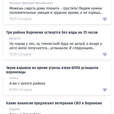
Шошкин Дмитрий Михайлович
Можешь сидеть дома плакать - грустить! Людям нужны
положительные эмоции в трудное время, а не отрица...
16:59 Сегодня
Три района Воронежа останутся без воды на 35 часов
Депутат
Ну народ у нас, ну говнистый! Куда не целуй, а везде у
него жопа получается... услышали. В следующем...
12:36 Сегодня
Звуки взрывов во время угрозы атаки БПЛА услышали
воронежцы
Safura
А вы с какого района
01:58 Сегодня
Какие вакансии предлагают ветеранам СВО в Воронеже
Андрей