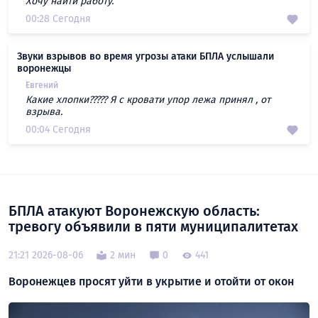
Хочу найти работу.
00:28 Сегодня
Звуки взрывов во время угрозы атаки БПЛА услышали
воронежцы
Евгений
Какие хлопки????? Я с кровати упор лежа принял , от
взрыва.
00:04 Сегодня
БПЛА атакуют Воронежскую область:
тревогу объявили в пяти муниципалитетах
21:21 2026-08-06
2 мин
0
441
Воронежцев просят уйти в укрытие и отойти от окон