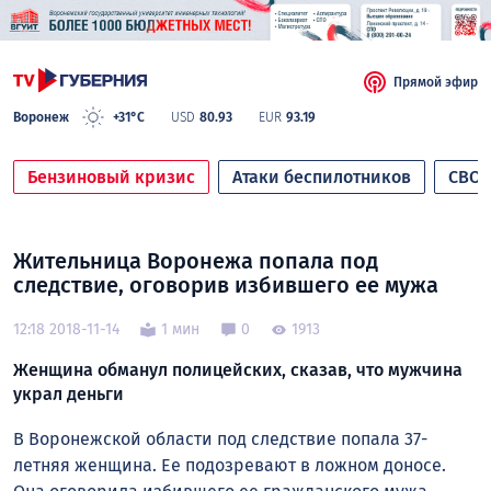
Прямой эфир
Воронеж
+31°C
USD
80.93
EUR
93.19
Бензиновый кризис
Атаки беспилотников
СВО
Жительница Воронежа попала под
следствие, оговорив избившего ее мужа
12:18 2018-11-14
1 мин
0
1913
Женщина обманул полицейских, сказав, что мужчина
украл деньги
В Воронежской области под следствие попала 37-
летняя женщина. Ее подозревают в ложном доносе.