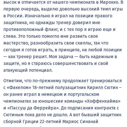
высок и отличается от нашего чемпионата в Марокко. В
первую очередь, выделю довольно высокий темп игры
в России. Изначально я играл на позиции правого
защитника, но однажды тренер доверил мне
противоположный фланг, и с тех пор я играю еще и
слева. Это только помогло мне развить свое
мастерство, разнообразить свои скиллы, так что
сегодня я готов играть, в принципе, на любой позиции
— как тренер решит. Моя задача — быть надежным в
защите, но я стараюсь совершенствовать и свой
атакующий потенциал.
Отметим, что по-прежнему продолжает тренироваться
с «Факелом» 18-летний полузащитник Кирилл Сютин –
он ранее играл в немецком и португальском
чемпионатах за юношеские команды «Хоффенхайма»
и «Пассуш да Феррейра». До подписания контракта с
Сютиным пока дело не дошло. А вот бывший защитник
сборной Греции 22-летний Мариос Синанай