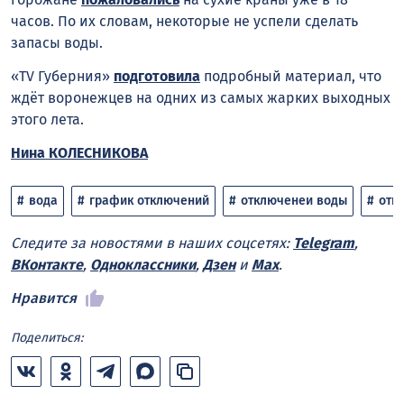
часов. По их словам, некоторые не успели сделать
запасы воды.
«TV Губерния»
подготовила
подробный материал, что
ждёт воронежцев на одних из самых жарких выходных
этого лета.
Нина КОЛЕСНИКОВА
вода
график отключений
отключенеи воды
отк
Следите за новостями в наших соцсетях:
Telegram
,
ВКонтакте
,
Одноклассники
,
Дзен
и
Max
.
Нравится
Поделиться: