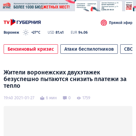
Прямой эфир
Воронеж
+27°C
USD
81.41
EUR
94.06
Бензиновый кризис
Атаки беспилотников
СВО
Жители воронежских двухэтажек
безуспешно пытаются снизить платежи за
тепло
19:40 2021-01-27
6 мин
0
1759