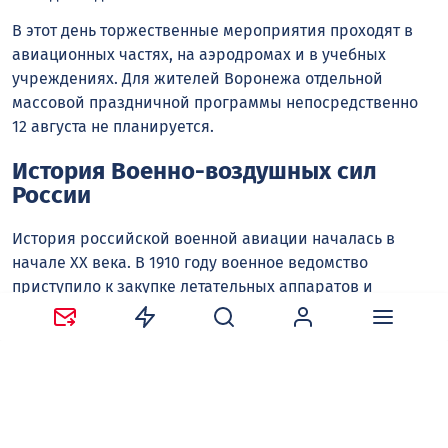
В этот день торжественные мероприятия проходят в
авиационных частях, на аэродромах и в учебных
учреждениях. Для жителей Воронежа отдельной
массовой праздничной программы непосредственно
12 августа не планируется.
История Военно-воздушных сил
России
История российской военной авиации началась в
начале XX века. В 1910 году военное ведомство
приступило к закупке летательных аппаратов и
подготовке пилотов.
12 августа 1912 года была издана одна из ключевых для
истории российской военной авиации бумаг – приказ
№ 397 по военному ведомству. Он утвердил «Штат
воздухоплавательной части Главного инженерного
управления Генерального штаба». Эта дата стала