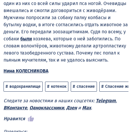
один из них со всей силы ударил пса ногой
. Очевидцы
вмешались и смогли договориться с живодёрами.
Мужчины попросили за собаку палку колбасы и
бутылку водки, в итоге согласились отдать животное за
деньги
. Его передали зоозащитникам. Судя по всему, у
собаки
были
хозяева, которые о ней заботились. По
словам волонтёров, животному делали артропластику
левого тазобедренного сустава. Почему пес попал к
пьяным мучителям, так и не удалось выяснить.
Нина КОЛЕСНИКОВА
водохранилище
котенок
спасение
Спасение жи
Следите за новостями в наших соцсетях:
Telegram
,
ВКонтакте
,
Одноклассники
,
Дзен
и
Max
.
Нравится
Поделиться: