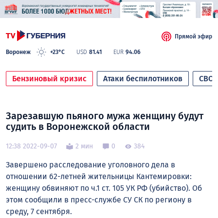
Прямой эфир
Воронеж
+23°C
USD
81.41
EUR
94.06
Бензиновый кризис
Атаки беспилотников
СВО
Зарезавшую пьяного мужа женщину будут
судить в Воронежской области
12:38 2022-09-07
2 мин
0
384
Завершено расследование уголовного дела в
отношении 62-летней жительницы Кантемировки:
женщину обвиняют по ч.1 ст. 105 УК РФ (убийство). Об
этом сообщили в пресс-службе СУ СК по региону в
среду, 7 сентября.