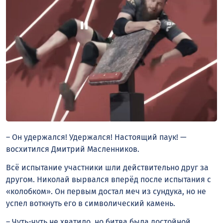
– Он удержался! Удержался! Настоящий паук! —
восхитился Дмитрий Масленников.
Всё испытание участники шли действительно друг за
другом. Николай вырвался вперёд после испытания с
«колобком». Он первым достал меч из сундука, но не
успел воткнуть его в символический камень.
– Чуть-чуть не хватило, но битва была достойной.