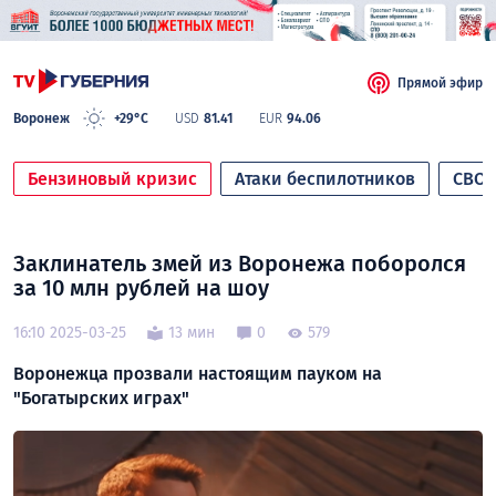
Прямой эфир
Воронеж
+29°C
USD
81.41
EUR
94.06
Бензиновый кризис
Атаки беспилотников
СВО
Заклинатель змей из Воронежа поборолся
за 10 млн рублей на шоу
16:10 2025-03-25
13 мин
0
579
Воронежца прозвали настоящим пауком на
"Богатырских играх"