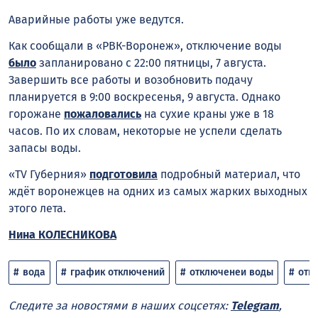
Аварийные работы уже ведутся.
Как сообщали в «РВК-Воронеж», отключение воды
было
запланировано с 22:00 пятницы, 7 августа.
Завершить все работы и возобновить подачу
планируется в 9:00 воскресенья, 9 августа. Однако
горожане
пожаловались
на сухие краны уже в 18
часов. По их словам, некоторые не успели сделать
запасы воды.
«TV Губерния»
подготовила
подробный материал, что
ждёт воронежцев на одних из самых жарких выходных
этого лета.
Нина КОЛЕСНИКОВА
вода
график отключений
отключенеи воды
отк
Следите за новостями в наших соцсетях:
Telegram
,