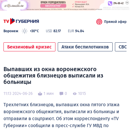
Прямой эфир
Воронеж
+30°C
USD
82.17
EUR
94.84
Бензиновый кризис
Атаки беспилотников
СВО
Выпавших из окна воронежского
общежития близнецов выписали из
больницы
11:13 2024-06-26
1 мин
0
1015
Трехлетних близнецов, выпавших окна пятого этажа
воронежского общежития, выписали из больницы и
отправили в соцприют. Об этом корреспонденту «TV
Губернии» сообщили в пресс-службе ГУ МВД по