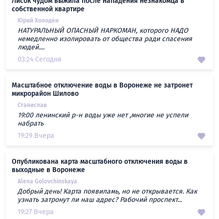
Лисок чудом выжила после нападения незнакомца в
собственной квартире
Юрий Холодён
НАТУРАЛЬНЫЙ ОПАСНЫЙ НАРКОМАН, которого НАДО
немедленно изолировать от общества ради спасения
людей....
03:24 Сегодня
Масштабное отключение воды в Воронеже не затронет
микрорайон Шилово
Станислав
19:00 ленинский р-н воды уже нет ,многие не успели
набрать
19:29 Вчера
Опубликована карта масштабного отключения воды в
выходные в Воронеже
Alena Golovchinskaya
Добрый день! Карта появиламь, но не открывается. Как
узнать затронут ли наш адрес? Рабочий проспект...
19:27 Вчера