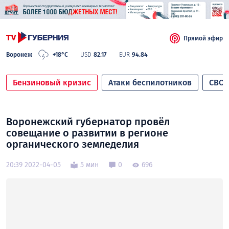
Прямой эфир
Воронеж
+18°C
USD
82.17
EUR
94.84
Бензиновый кризис
Атаки беспилотников
СВО
Воронежский губернатор провёл
совещание о развитии в регионе
органического земледелия
20:39 2022-04-05
5 мин
0
696