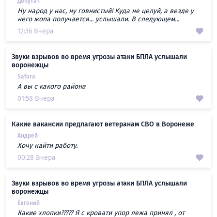
Депутат
Ну народ у нас, ну говнистый! Куда не целуй, а везде у
него жопа получается... услышали. В следующем...
12:36 Вчера
Звуки взрывов во время угрозы атаки БПЛА услышали
воронежцы
Safura
А вы с какого района
01:58 Вчера
Какие вакансии предлагают ветеранам СВО в Воронеже
Андрей
Хочу найти работу.
00:28 Вчера
Звуки взрывов во время угрозы атаки БПЛА услышали
воронежцы
Евгений
Какие хлопки????? Я с кровати упор лежа принял , от