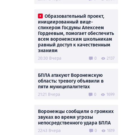
Образовательный проект,
инициированный вице-
спикером Госдумы Алексеем
Гордеевым, помогает обеспечить
всем воронежским школьникам
равный доступ к качественным
знаниям
20:30 Вчера
0
2137
БПЛА атакуют Воронежскую
область: тревогу объявили в
пяти муниципалитетах
21:21 Вчера
0
1699
Воронежцы сообщили о громких
звуках во время угрозы
непосредственного удара БПЛА
22:43 Вчера
0
1619