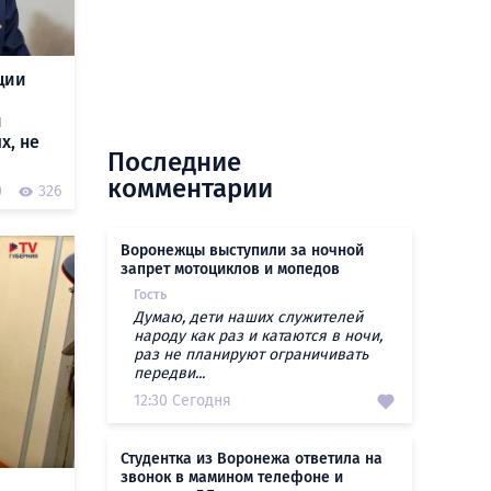
ции
и
х, не
Последние
комментарии
0
326
Воронежцы выступили за ночной
запрет мотоциклов и мопедов
Гость
Думаю, дети наших служителей
народу как раз и катаются в ночи,
раз не планируют ограничивать
передви...
12:30 Сегодня
Студентка из Воронежа ответила на
звонок в мамином телефоне и