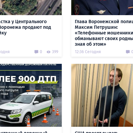
астка у Центрального
Глава Воронежской поли
Воронежа продают под
Максим Петрушин:
йку
«Телефонные мошенник
обманывают своих родны
зная об этом»
годня
0
399
12:36 Сегодня