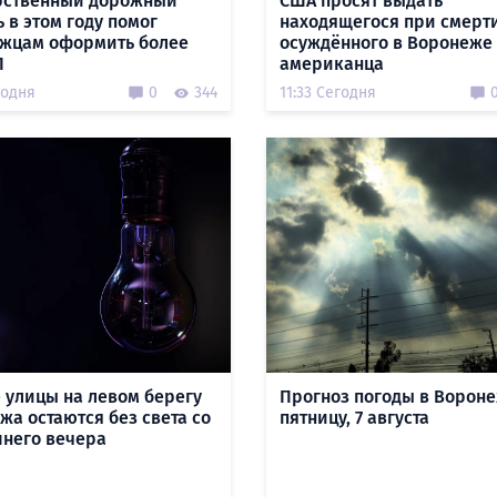
рственный дорожный
США просят выдать
 в этом году помог
находящегося при смерт
жцам оформить более
осуждённого в Воронеже
П
американца
годня
0
344
11:33 Сегодня
 улицы на левом берегу
Прогноз погоды в Вороне
жа остаются без света со
пятницу, 7 августа
него вечера