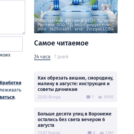
Самое читаемое
 моих
24 часа
7 дней
Как обрезать вишню, смородину,
обработки
малину в августе: инструкция и
советы дачникам
слеживать
ваться
.
22:03 Вчера
1
39193
Больше десяти улиц в Воронеже
остались без света вечером 6
августа
23:07 Вчера
0
2381