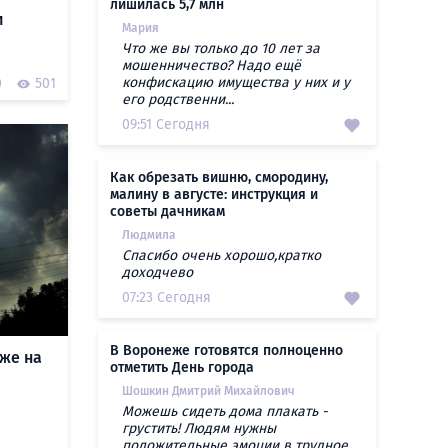
лишилась 5,7 млн
и
Мария
Что же вы только до 10 лет за
мошенничество? Надо ещё
конфискацию имущества у них и у
0
501
его родственни...
09:51 Сегодня
Как обрезать вишню, смородину,
малину в августе: инструкция и
советы дачникам
Людмила
Спасибо очень хорошо,кратко
доходчево
07:23 Сегодня
В Воронеже готовятся полноценно
же на
отметить День города
Шошкин Дмитрий Михайлович
Можешь сидеть дома плакать -
грустить! Людям нужны
положительные эмоции в трудное