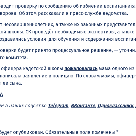
водит проверку по сообщению об избиении воспитанника
ворова. Об этом рассказали в пресс-службе ведомства.
т несовершеннолетних, а также их законных представител
кой школы. СК проведёт необходимые экспертизы, а также
создавались условия для обучения и содержания воспитан
роверки будет принято процессуальное решение, — уточнил
го комитета.
а офицера кадетской школы
пожаловалась
мама одного из
 написала заявление в полицию. По словам мамы, офицер
 её сына.
А
ми в наших соцсетях:
Telegram
,
ВКонтакте
,
Одноклассники
,
будет опубликован.
Обязательные поля помечены
*