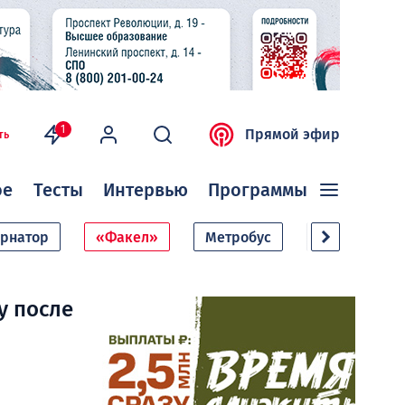
1
Прямой эфир
ть
ое
Тесты
Интервью
Программы
ернатор
«Факел»
Метробус
Дачный сезо
у после