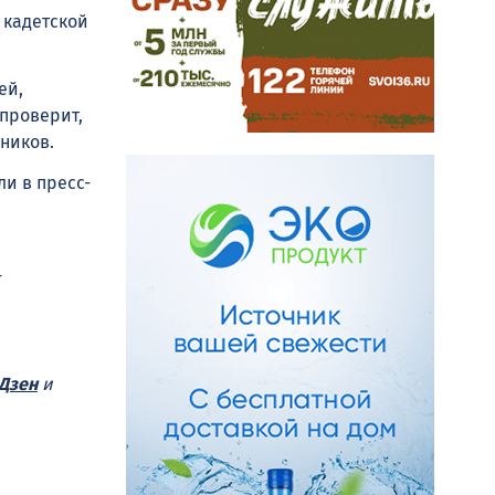
 кадетской
ей,
 проверит,
ников.
и в пресс-
-
Дзен
и