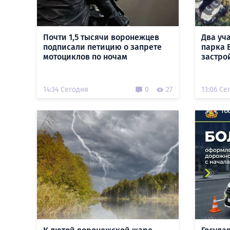
Почти 1,5 тысячи воронежцев
Два уч
подписали петицию о запрете
парка 
мотоциклов по ночам
застро
14:34 Сегодня
0
27
13:06 Се