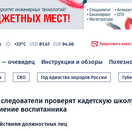
ж
+33°C
USD
81.41
EUR
94.06
Предложить новос
 — очевидец
Инструкции и обзоры
Полезн
в
СВО
Год единства народов России
Губ
следователи проверят кадетскую школ
иение воспитанника
ействиям должностных лиц