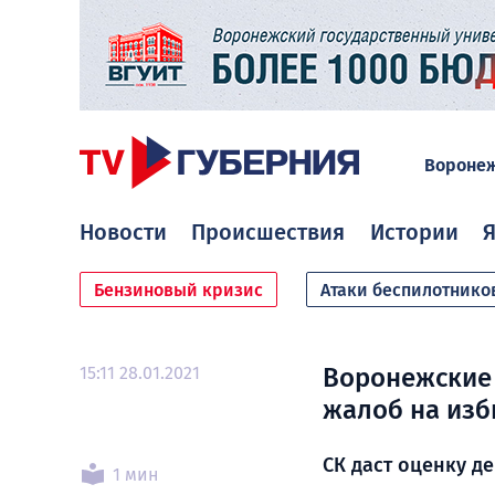
Вороне
Новости
Происшествия
Истории
Я
Бензиновый кризис
Атаки беспилотнико
15:11 28.01.2021
Воронежские 
жалоб на изб
СК даст оценку д
1 мин