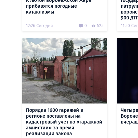
К лютой воронежской жаре
Госуда
прибавятся погодные
патруль
катаклизмы
вороне
900 ДТ
12:26 Сегодня
0
525
11:50 Се
Порядка 1600 гаражей в
Четыре
регионе поставлены на
Вороне
кадастровый учет по «гаражной
вчераш
амнистии» за время
реализации закона