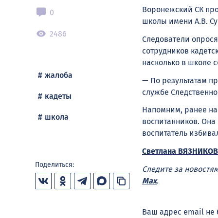
Воронежский СК про
0
школы имени А.В. Су
2486
Следователи опрося
сотрудников кадетс
насколько в школе 
жалоба
— По результатам п
службе Следственно
кадеты
Напомним, ранее н
школа
воспитанников. Она
воспитатель избивал
Светлана ВЯЗНИКОВ
Поделиться:
Следите за новостя
Max
.
Ваш адрес email не 