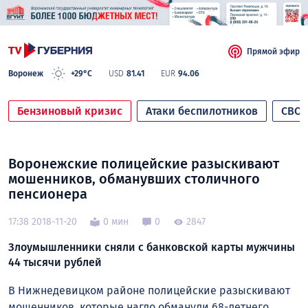
Прямой эфир
Воронеж
+29°C
USD
81.41
EUR
94.06
Бензиновый кризис
Атаки беспилотников
СВО
Воронежские полицейские разыскивают
мошенников, обманувших столичного
пенсионера
17:38 2018-11-20
0 мин
0
2847
Злоумышленники сняли с банковской карты мужчины
44 тысячи рублей
В Нижнедевицком районе полицейские разыскивают
мошенников, которые нагло обманули 68-летнего