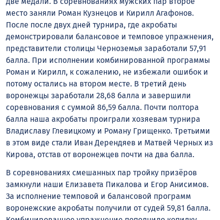
две медали. В соревнованиях мужских пар второе
место заняли Роман Кузнецов и Кирилл Агафонов.
После после двух дней турнира, где акробаты
демонстрировали балансовое и темповое упражнения,
представители столицы Черноземья заработали 57,91
балла. При исполнении комбинированной программы
Роман и Кирилл, к сожалению, не избежали ошибок и
потому остались на втором месте. В третий день
воронежцы заработали 28,68 балла и завершили
соревнования с суммой 86,59 балла. Почти полтора
балла наша акробаты проиграли хозяевам турнира
Владиславу Глевицкому и Роману Грищенко. Третьими
в этом виде стали Иван Дерендяев и Матвей Черных из
Кирова, отстав от воронежцев почти на два балла.
В соревнованиях смешанных пар тройку призёров
замкнули наши Елизавета Пикалова и Егор Анисимов.
За исполнение темповой и балансовой программ
воронежские акробаты получили от судей 59,81 балла.
Комбинированное упражнение пополнило копилку