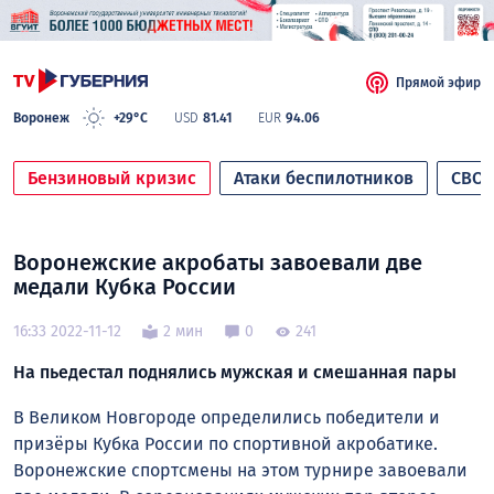
Прямой эфир
Воронеж
+29°C
USD
81.41
EUR
94.06
Бензиновый кризис
Атаки беспилотников
СВО
Воронежские акробаты завоевали две
медали Кубка России
16:33 2022-11-12
2 мин
0
241
На пьедестал поднялись мужская и смешанная пары
В Великом Новгороде определились победители и
призёры Кубка России по спортивной акробатике.
Воронежские спортсмены на этом турнире завоевали