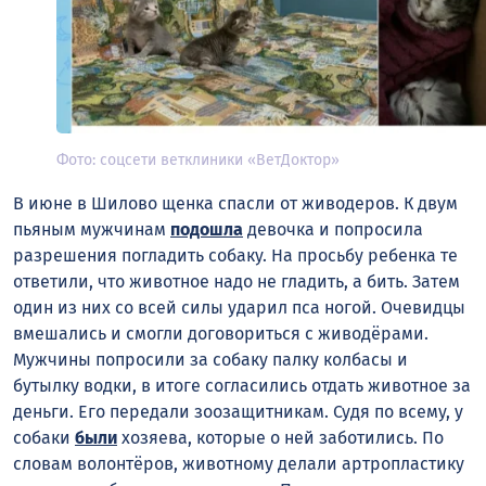
Фото: соцсети ветклиники «ВетДоктор»
В июне в Шилово щенка спасли от живодеров. К
двум
пьяным мужчинам
подошла
девочка и попросила
разрешения погладить собаку. На просьбу ребенка те
ответили, что животное надо не гладить, а бить. Затем
один из них со всей силы ударил пса ногой
. Очевидцы
вмешались и смогли договориться с живодёрами.
Мужчины попросили за собаку палку колбасы и
бутылку водки, в итоге согласились отдать животное за
деньги
. Его передали зоозащитникам. Судя по всему, у
собаки
были
хозяева, которые о ней заботились. По
словам волонтёров, животному делали артропластику