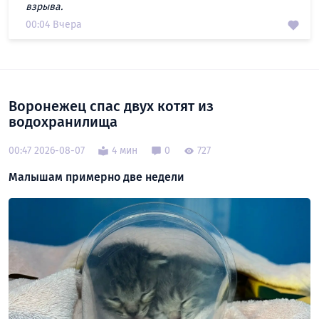
взрыва.
00:04 Вчера
Воронежец спас двух котят из
водохранилища
00:47 2026-08-07
4 мин
0
727
Малышам примерно две недели