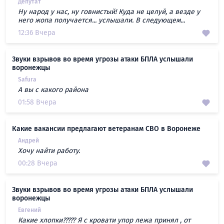
Депутат
Ну народ у нас, ну говнистый! Куда не целуй, а везде у
него жопа получается... услышали. В следующем...
12:36 Вчера
Звуки взрывов во время угрозы атаки БПЛА услышали
воронежцы
Safura
А вы с какого района
01:58 Вчера
Какие вакансии предлагают ветеранам СВО в Воронеже
Андрей
Хочу найти работу.
00:28 Вчера
Звуки взрывов во время угрозы атаки БПЛА услышали
воронежцы
Евгений
Какие хлопки????? Я с кровати упор лежа принял , от