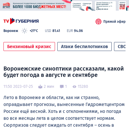
Прямой эфир
Воронеж
+21°C
USD
81.41
EUR
94.06
Бензиновый кризис
Атаки беспилотников
СВО
Воронежские синоптики рассказали, какой
будет погода в августе и сентябре
11:50 2023-07-25
2 мин
1
15280
Лето в Воронеже и области, как ни странно,
оправдывает прогнозы, вынесенные Гидрометцентром
России ещё весной. Хоть и с отклонениями, но погода
во все месяцы лета в целом соответствует нормам.
Сюрпризов следует ожидать от сентября – осень в