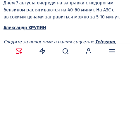
Днём 7 августа очереди на заправки с недорогим
бензином растягиваются на 40-60 минут. На АЗС с
высокими ценами заправиться можно за 5-10 минут.
Александр ХРУПИН
Следите за новостями в наших соцсетях:
Telegram
,
ВКонтакте
,
Одноклассники
,
Дзен
и
Max
.
Нравится
Поделиться:
Ваш адрес email не будет опубликован.
Обязательные
поля помечены
*