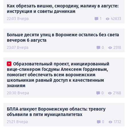
Как обрезать вишню, смородину, малину в августе:
инструкция и советы дачникам
22:03 Вчера
1
42833
Больше десяти улиц в Воронеже остались без света
вечером 6 августа
23:07 Вчера
0
2518
Образовательный проект, инициированный
вице-спикером Госдумы Алексеем Гордеевым,
помогает обеспечить всем воронежским
школьникам равный доступ к качественным
знаниям
20:30 Вчера
0
2168
БПЛА атакуют Воронежскую область: тревогу
объявили в пяти муниципалитетах
21:21 Вчера
0
1732