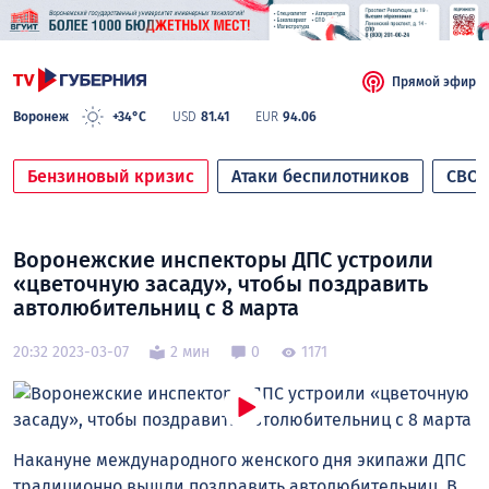
Прямой эфир
Воронеж
+34°C
USD
81.41
EUR
94.06
Бензиновый кризис
Атаки беспилотников
СВО
Воронежские инспекторы ДПС устроили
«цветочную засаду», чтобы поздравить
автолюбительниц с 8 марта
20:32 2023-03-07
2 мин
0
1171
Накануне международного женского дня экипажи ДПС
традиционно вышли поздравить автолюбительниц. В