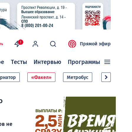
1
Прямой эфир
ть
ое
Тесты
Интервью
Программы
ернатор
«Факел»
Метробус
Дачный сезо
о
ов не