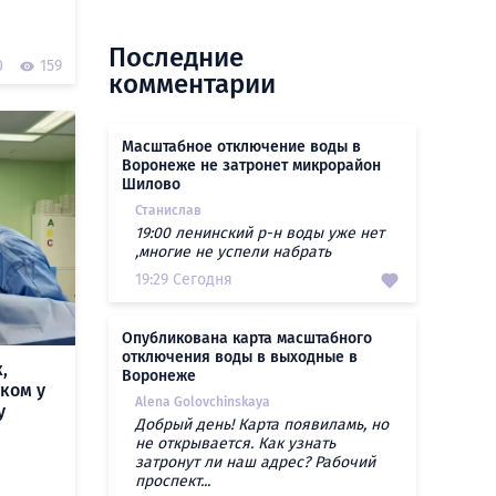
Последние
0
159
комментарии
Масштабное отключение воды в
Воронеже не затронет микрорайон
Шилово
Станислав
19:00 ленинский р-н воды уже нет
,многие не успели набрать
19:29 Сегодня
Опубликована карта масштабного
отключения воды в выходные в
,
Воронеже
ком у
Alena Golovchinskaya
у
Добрый день! Карта появиламь, но
не открывается. Как узнать
затронут ли наш адрес? Рабочий
проспект...