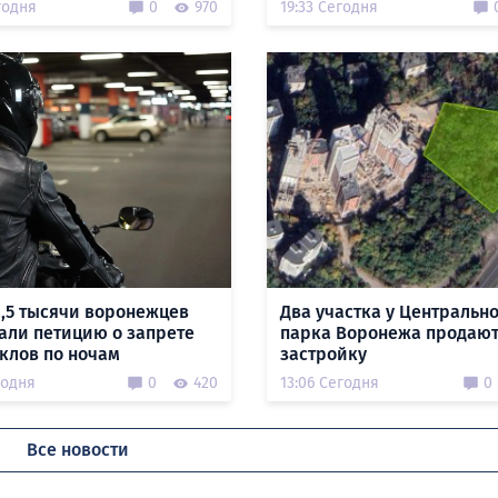
годня
0
970
19:33 Сегодня
1,5 тысячи воронежцев
Два участка у Центральн
али петицию о запрете
парка Воронежа продают
клов по ночам
застройку
годня
0
420
13:06 Сегодня
0
Все новости