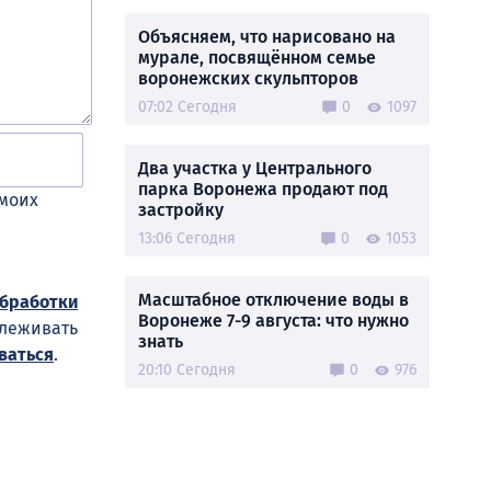
Объясняем, что нарисовано на
мурале, посвящённом семье
воронежских скульпторов
07:02 Сегодня
0
1097
Два участка у Центрального
парка Воронежа продают под
 моих
застройку
13:06 Сегодня
0
1053
Масштабное отключение воды в
обработки
Воронеже 7-9 августа: что нужно
слеживать
знать
ваться
.
20:10 Сегодня
0
976