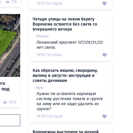
0
176
19:27 Сегодня
Четыре улицы на левом берегу
Воронежа остаются без света со
вчерашнего вечера
Лариса
Ленинский проспект 127,129,131,133
нет света.
19:16 Сегодня
Как обрезать вишню, смородину,
малину в августе: инструкция и
советы дачникам
ого
Ира
 под
Нужно ли оставлять корневую
систему растения томата в грунте
1052
на зиму или ее надо удалить из
грунта?
18:20 Сегодня
Воронежцы выступили за ночной