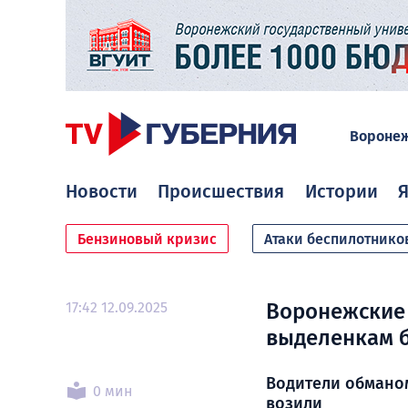
Вороне
Новости
Происшествия
Истории
Я
Бензиновый кризис
Атаки беспилотнико
17:42 12.09.2025
Воронежские 
выделенкам 
Водители обманом
0 мин
возили