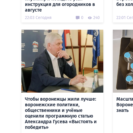
инструкция для огородников в
без хо
августе
22:03 Сегодня
0
240
22:01 Се
Чтобы воронежцы жили лучше:
Масшта
воронежские политики,
Воронеж
общественники и учёные
знать
оценили программную статью
Александра Гусева «Выстоять и
победить»