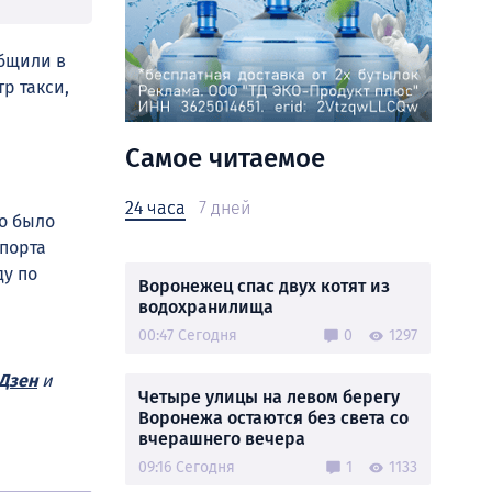
общили в
р такси,
Самое читаемое
а
24 часа
7 дней
о было
спорта
ду по
Воронежец спас двух котят из
водохранилища
00:47 Сегодня
0
1297
Дзен
и
Четыре улицы на левом берегу
Воронежа остаются без света со
вчерашнего вечера
09:16 Сегодня
1
1133