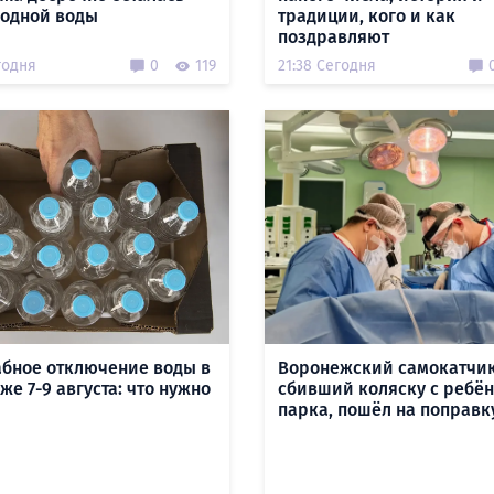
лодной воды
традиции, кого и как
поздравляют
годня
0
119
21:38 Сегодня
бное отключение воды в
Воронежский самокатчик
е 7-9 августа: что нужно
сбивший коляску с ребён
парка, пошёл на поправк