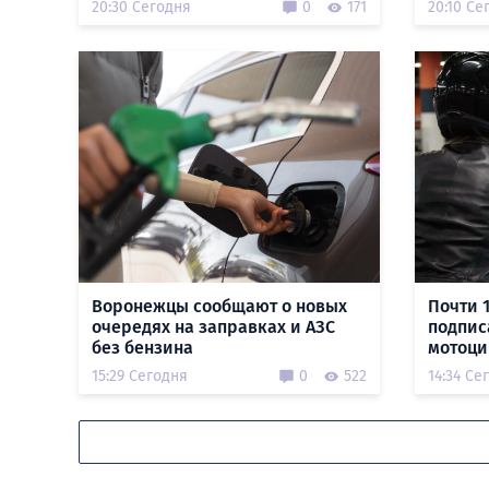
20:30 Сегодня
0
171
20:10 Се
Воронежцы сообщают о новых
Почти 
очередях на заправках и АЗС
подпис
без бензина
мотоци
15:29 Сегодня
0
522
14:34 Се