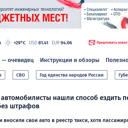
ж
+29°C
USD
81.41
EUR
94.06
Предложить новос
 — очевидец
Инструкции и обзоры
Полезн
в
СВО
Год единства народов России
Губ
автомобилисты нашли способ ездить п
без штрафов
 вносили свои авто в реестр такси, хотя пассажир