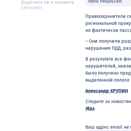
Фото: freepik.com
Выделите её и нажмите
Ctrl+Enter
Правоохранители см
региональной проку
но фактически пасс
– Они получили разр
нарушения ПДД, раз
В результате все ф
нарушителей, неизв
было получено пред
выделенной полосе 
Александр ХРУПИН
Следите за новостя
Max
.
Ваш адрес email не 